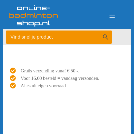
Ga
naar
de
inhoud
Gratis verzending vanaf € 50,-.
Voor 16.00 besteld = vandaag verzonden.
Alles uit eigen voorraad.