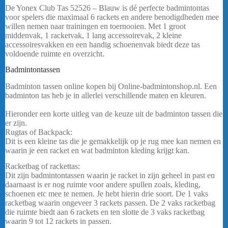
De Yonex Club Tas 52526 – Blauw is dé perfecte badmintontas
voor spelers die maximaal 6 rackets en andere benodigdheden mee
willen nemen naar trainingen en toernooien. Met 1 groot
middenvak, 1 racketvak, 1 lang accessoirevak, 2 kleine
accessoiresvakken en een handig schoenenvak biedt deze tas
voldoende ruimte en overzicht.
Badmintontassen
Badminton tassen online kopen bij Online-badmintonshop.nl. Een
badminton tas heb je in allerlei verschillende maten en kleuren.
bericht
.
Hieronder een korte uitleg van de keuze uit de badminton tassen die
er zijn.
Yonex Club Tas 52526 – Blauw
Rugtas of Backpack:
Dit is een kleine tas die je gemakkelijk op je rug mee kan nemen en
waarin je een racket en wat badminton kleding krijgt kan.
Racketbag of rackettas:
Dit zijn badmintontassen waarin je racket in zijn geheel in past en
daarnaast is er nog ruimte voor andere spullen zoals, kleding,
schoenen etc mee te nemen. Je hebt hierin drie soort. De 1 vaks
racketbag waarin ongeveer 3 rackets passen. De 2 vaks racketbag
die ruimte biedt aan 6 rackets en ten slotte de 3 vaks racketbag
waarin 9 tot 12 rackets in passen.