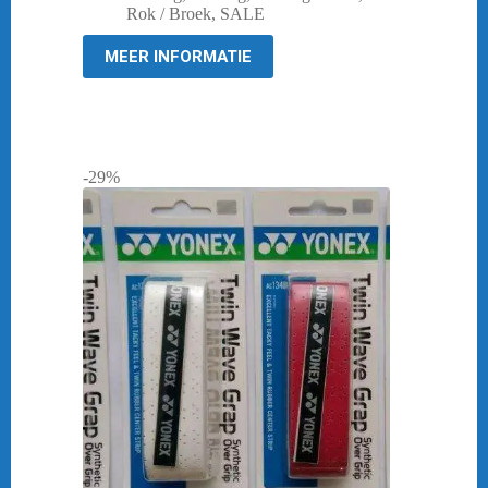
was:
is:
Rok / Broek
,
SALE
€ 39,95.
€ 10,00.
MEER INFORMATIE
-29%