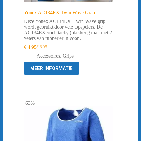
Yonex AC134EX Twin Wave Grap
Deze Yonex AC134EX Twin Wave grip
wordt gebruikt door vele topspelers. De
AC134EX voelt tacky (plakkerig) aan met 2
veters van rubber er in voor ...
€
4,95
€
6,95
Oorspronkelijke
Huidige
prijs
prijs
Accessoires
,
Grips
was:
is:
€ 6,95.
€ 4,95.
MEER INFORMATIE
-63%