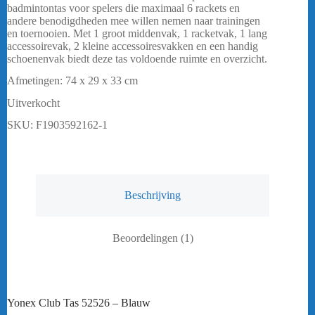
was:
is:
badmintontas voor spelers die maximaal 6 rackets en
€ 69,95.
€ 55,95.
andere benodigdheden mee willen nemen naar trainingen
en toernooien. Met 1 groot middenvak, 1 racketvak, 1 lang
accessoirevak, 2 kleine accessoiresvakken en een handig
schoenenvak biedt deze tas voldoende ruimte en overzicht.
Afmetingen: 74 x 29 x 33 cm
Uitverkocht
SKU:
F1903592162-1
Beschrijving
Beoordelingen (1)
Yonex Club Tas 52526 – Blauw