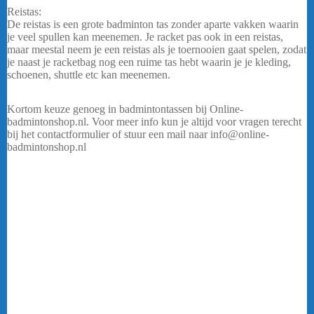
Reistas:
De reistas is een grote badminton tas zonder aparte vakken waarin
je veel spullen kan meenemen. Je racket pas ook in een reistas,
maar meestal neem je een reistas als je toernooien gaat spelen, zodat
je naast je racketbag nog een ruime tas hebt waarin je je kleding,
schoenen, shuttle etc kan meenemen.
Yonex Club Tas 52526 –
Blauw
Kortom keuze genoeg in badmintontassen bij Online-
badmintonshop.nl. Voor meer info kun je altijd voor vragen terecht
bij het contactformulier of stuur een mail naar info@online-
badmintonshop.nl
….
Badmintontassen
Badminton tassen online kopen bij Online-badmintonshop.nl. Een
badminton tas heb je in allerlei verschillende maten en kleuren.
Hieronder een korte uitleg van de keuze uit de badminton tassen die
er zijn.
Rugtas of Backpack:
Dit is een kleine tas die je gemakkelijk op je rug mee kan nemen en
waarin je een racket en wat badminton kleding krijgt kan. Yonex
Club Tas 52526 – Zwart
Racketbag of rackettas: