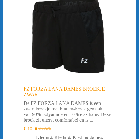
FZ FORZA LANA DAMES BROEKJE
ZWART
De FZ FORZA LANA DAMES is een
zwart broekje met binnen-broek gemaakt
van 90% polyamide en 10% elasthane. Deze
broek zit uiterst comfortabel en is ...
€
10,00
€
39,95
Oorspronkelijke
Huidige
prijs
prijs
Kleding
,
Kleding
,
Kleding dames
,