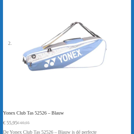
Yonex Club Tas 52526 – Blauw
€
55,95
€
69,95
Oorspronkelijke
Huidige
prijs
prijs
De Yonex Club Tas 52526 – Blauw is dé perfecte