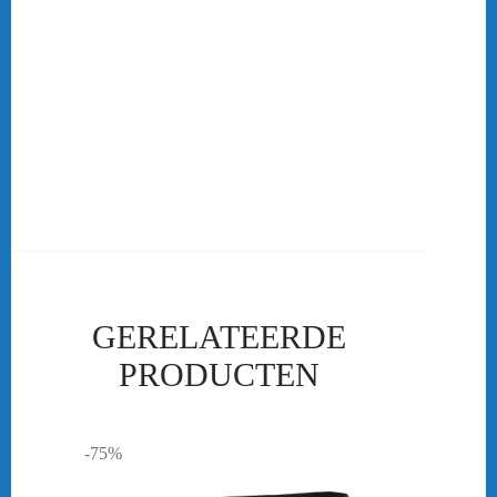
Dit zijn badmintontassen waarin je racket in zijn geheel in past en
daarnaast is er nog ruimte voor andere spullen zoals, kleding,
schoenen etc mee te nemen. Je hebt hierin drie soort. De 1 vaks
racketbag waarin ongeveer 3 rackets passen. De 2 vaks racketbag
die ruimte biedt aan 6 rackets en ten slotte de 3 vaks racketbag
waarin 9 tot 12 rackets in passen. De reistas is een grote badminton
tas zonder aparte vakken waarin je veel spullen kan meenemen. Je
racket pas ook in een reistas, maar meestal neem je een reistas als je
toernooien gaat spelen.
GERELATEERDE
PRODUCTEN
-75%