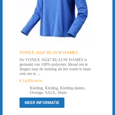
YONEX 16247 BLAUW DAMES
De YONEX 16247 BLAUW DAMES is
gemaakt van 100% polyester. Ideaal om te
dragen naar de training als het warm is maar
ook om in ...
€
14,95
€
40,00
Oorspronkelijke
Huidige
prijs
prijs
Kleding
,
Kleding
,
Kleding dames
,
was:
is:
Overige
,
SALE
,
Shirts
€ 40,00.
€ 14,95.
MEER INFORMATIE