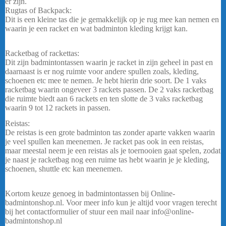
er zijn.
Rugtas of Backpack:
Dit is een kleine tas die je gemakkelijk op je rug mee kan nemen en
waarin je een racket en wat badminton kleding krijgt kan.
Yonex
Expert 02326 – Wit/Paars/Blauw
Racketbag of rackettas:
Dit zijn badmintontassen waarin je racket in zijn geheel in past en
daarnaast is er nog ruimte voor andere spullen zoals, kleding,
schoenen etc mee te nemen. Je hebt hierin drie soort. De 1 vaks
racketbag waarin ongeveer 3 rackets passen. De 2 vaks racketbag
die ruimte biedt aan 6 rackets en ten slotte de 3 vaks racketbag
waarin 9 tot 12 rackets in passen.
Reistas:
De reistas is een grote badminton tas zonder aparte vakken waarin
je veel spullen kan meenemen. Je racket pas ook in een reistas,
maar meestal neem je een reistas als je toernooien gaat spelen, zodat
je naast je racketbag nog een ruime tas hebt waarin je je kleding,
schoenen, shuttle etc kan meenemen.
Yonex Expert 02326 –
Wit/Paars/Blauw
Kortom keuze genoeg in badmintontassen bij Online-
badmintonshop.nl. Voor meer info kun je altijd voor vragen terecht
bij het contactformulier of stuur een mail naar info@online-
badmintonshop.nl
….