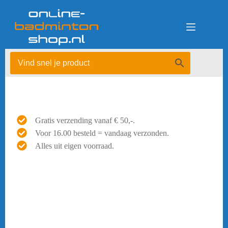
Ga
naar
de
inhoud
Gratis verzending vanaf € 50,-.
Voor 16.00 besteld = vandaag verzonden.
Alles uit eigen voorraad.