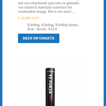
met een uitstekende pasvorm en gemaakt
van elastisch materiaal waardoor het
comfortabel draagt. Het is een mooi ...
€
10,00
€
29,95
Oorspronkelijke
Huidige
prijs
prijs
Kleding
,
Kleding
,
Kleding dames
,
was:
is:
Rok / Broek
,
SALE
€ 29,95.
€ 10,00.
MEER INFORMATIE