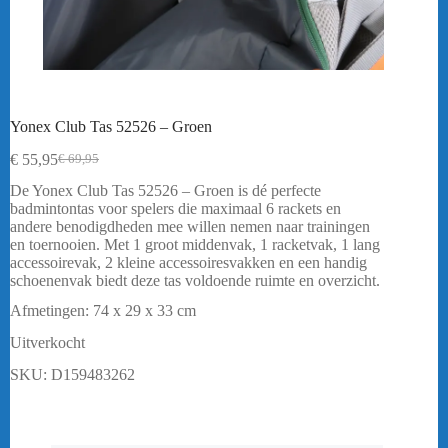
Yonex Club Tas 52526 – Groen
€
55,95
€
69,95
Oorspronkelijke
Huidige
prijs
prijs
De Yonex Club Tas 52526 – Groen is dé perfecte
was:
is:
badmintontas voor spelers die maximaal 6 rackets en
€ 69,95.
€ 55,95.
andere benodigdheden mee willen nemen naar trainingen
en toernooien. Met 1 groot middenvak, 1 racketvak, 1 lang
accessoirevak, 2 kleine accessoiresvakken en een handig
schoenenvak biedt deze tas voldoende ruimte en overzicht.
Afmetingen: 74 x 29 x 33 cm
Uitverkocht
SKU:
D159483262