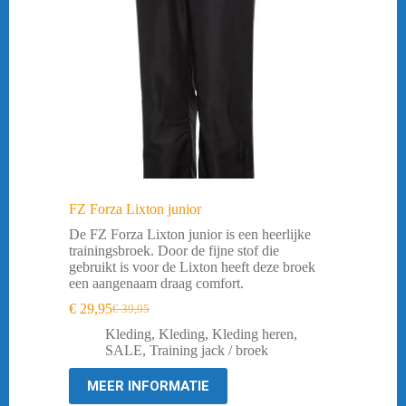
FZ Forza Lixton junior
De FZ Forza Lixton junior is een heerlijke
trainingsbroek. Door de fijne stof die
gebruikt is voor de Lixton heeft deze broek
een aangenaam draag comfort.
€
29,95
€
39,95
Oorspronkelijke
Huidige
prijs
prijs
Kleding
,
Kleding
,
Kleding heren
,
was:
is:
SALE
,
Training jack / broek
€ 39,95.
€ 29,95.
MEER INFORMATIE