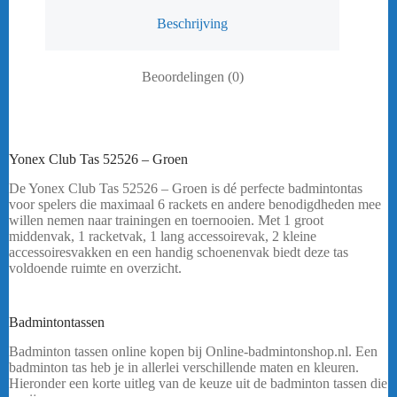
Beschrijving
Beoordelingen (0)
Yonex Club Tas 52526 – Groen
De Yonex Club Tas 52526 – Groen is dé perfecte badmintontas
voor spelers die maximaal 6 rackets en andere benodigdheden mee
willen nemen naar trainingen en toernooien. Met 1 groot
middenvak, 1 racketvak, 1 lang accessoirevak, 2 kleine
accessoiresvakken en een handig schoenenvak biedt deze tas
voldoende ruimte en overzicht.
Heeft u een vraag? Stuur mij een
bericht
.
Badmintontassen
Badminton tassen online kopen bij Online-badmintonshop.nl. Een
badminton tas heb je in allerlei verschillende maten en kleuren.
Hieronder een korte uitleg van de keuze uit de badminton tassen die