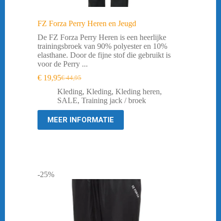
FZ Forza Perry Heren en Jeugd
De FZ Forza Perry Heren is een heerlijke
trainingsbroek van 90% polyester en 10%
elasthane. Door de fijne stof die gebruikt is
voor de Perry ...
€
19,95
€
44,95
Oorspronkelijke
Huidige
prijs
prijs
Kleding
,
Kleding
,
Kleding heren
,
was:
is:
SALE
,
Training jack / broek
€ 44,95.
€ 19,95.
MEER INFORMATIE
-25%