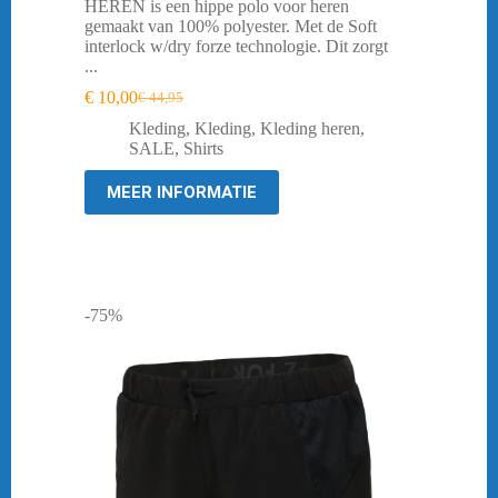
HEREN is een hippe polo voor heren
gemaakt van 100% polyester. Met de Soft
interlock w/dry forze technologie. Dit zorgt
...
€
10,00
€
44,95
Oorspronkelijke
Huidige
prijs
prijs
Kleding
,
Kleding
,
Kleding heren
,
was:
is:
SALE
,
Shirts
€ 44,95.
€ 10,00.
MEER INFORMATIE
-75%