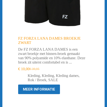
FZ FORZA LANA DAMES BROEKJE
ZWART
De FZ FORZA LANA DAMES is een
zwart broekje met binnen-broek gemaakt
van 90% polyamide en 10% elasthane. Deze
broek zit uiterst comfortabel en is ...
€
10,00
€
39,95
Oorspronkelijke
Huidige
prijs
prijs
Kleding
,
Kleding
,
Kleding dames
,
was:
is:
Rok / Broek
,
SALE
€ 39,95.
€ 10,00.
MEER INFORMATIE