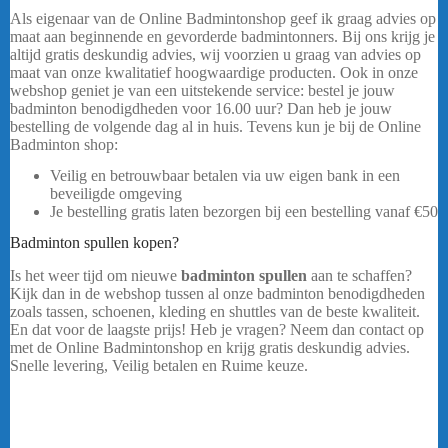
Als eigenaar van de Online Badmintonshop geef ik graag advies op
maat aan beginnende en gevorderde badmintonners. Bij ons krijg je
altijd gratis deskundig advies, wij voorzien u graag van advies op
maat van onze kwalitatief hoogwaardige producten. Ook in onze
webshop geniet je van een uitstekende service: bestel je jouw
badminton benodigdheden voor 16.00 uur? Dan heb je jouw
bestelling de volgende dag al in huis. Tevens kun je bij de Online
Badminton shop:
Yonex Club Tas 52526 – Zwart/Blauw
Veilig en betrouwbaar betalen via uw eigen bank in een
beveiligde omgeving
Je bestelling gratis laten bezorgen bij een bestelling vanaf
€50
Badminton spullen kopen?
Is het weer tijd om nieuwe
badminton spullen
aan te schaffen?
Kijk dan in de webshop tussen al onze badminton benodigdheden
zoals tassen, schoenen, kleding en shuttles van de beste kwaliteit.
En dat voor de laagste prijs! Heb je vragen? Neem dan contact op
met de Online Badmintonshop en krijg gratis deskundig advies.
Snelle levering, Veilig betalen en Ruime keuze.