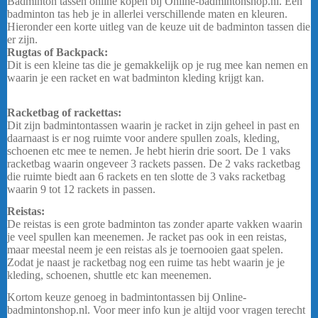
Badminton tassen online kopen bij Online-badmintonshop.nl. Een
badminton tas heb je in allerlei verschillende maten en kleuren.
Hieronder een korte uitleg van de keuze uit de badminton tassen die
er zijn.
Rugtas of Backpack:
Dit is een kleine tas die je gemakkelijk op je rug mee kan nemen en
waarin je een racket en wat badminton kleding krijgt kan.
Yonex
Club Tas 52526
Racketbag of rackettas:
Dit zijn badmintontassen waarin je racket in zijn geheel in past en
daarnaast is er nog ruimte voor andere spullen zoals, kleding,
schoenen etc mee te nemen. Je hebt hierin drie soort. De 1 vaks
racketbag waarin ongeveer 3 rackets passen. De 2 vaks racketbag
die ruimte biedt aan 6 rackets en ten slotte de 3 vaks racketbag
waarin 9 tot 12 rackets in passen.
…
Reistas:
De reistas is een grote badminton tas zonder aparte vakken waarin
je veel spullen kan meenemen. Je racket pas ook in een reistas,
maar meestal neem je een reistas als je toernooien gaat spelen.
Zodat je naast je racketbag nog een ruime tas hebt waarin je je
kleding, schoenen, shuttle etc kan meenemen.
Kortom keuze genoeg in badmintontassen bij Online-
badmintonshop.nl. Voor meer info kun je altijd voor vragen terecht