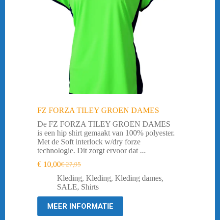
FZ FORZA TILEY GROEN DAMES
De FZ FORZA TILEY GROEN DAMES
is een hip shirt gemaakt van 100% polyester.
Met de Soft interlock w/dry forze
technologie. Dit zorgt ervoor dat ...
€
10,00
€
27,95
Oorspronkelijke
Huidige
prijs
prijs
Kleding
,
Kleding
,
Kleding dames
,
was:
is:
SALE
,
Shirts
€ 27,95.
€ 10,00.
MEER INFORMATIE