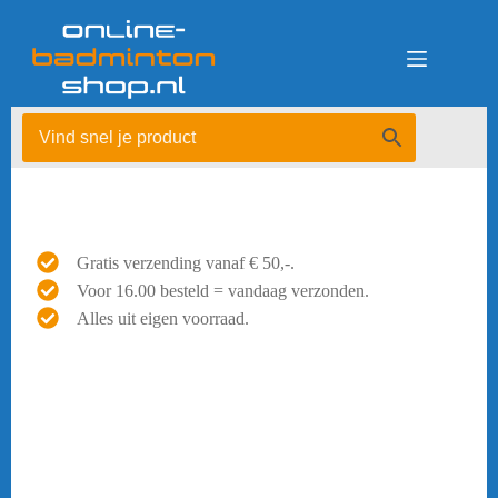
Ga
naar
de
inhoud
Gratis verzending vanaf € 50,-.
Voor 16.00 besteld = vandaag verzonden.
Alles uit eigen voorraad.