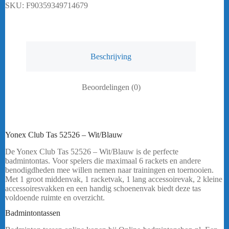
SKU:
F90359349714679
Beschrijving
Beoordelingen (0)
Yonex Club Tas 52526 – Wit/Blauw
De Yonex Club Tas 52526 – Wit/Blauw is de perfecte
badmintontas. Voor spelers die maximaal 6 rackets en andere
benodigdheden mee willen nemen naar trainingen en toernooien.
Met 1 groot middenvak, 1 racketvak, 1 lang accessoirevak, 2 kleine
accessoiresvakken en een handig schoenenvak biedt deze tas
voldoende ruimte en overzicht.
bericht
.
Badmintontassen
Yonex Club Tas 52526 – Wit/Blauw