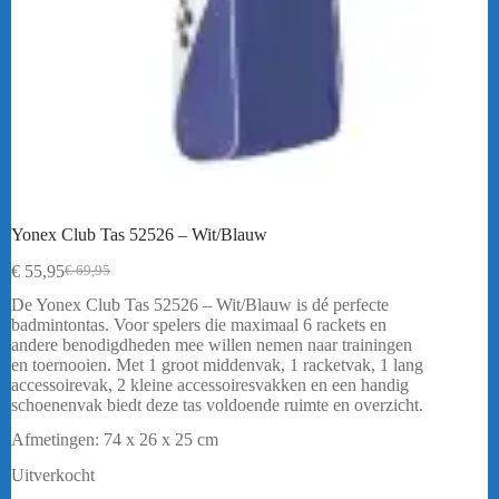
Yonex Club Tas 52526 – Wit/Blauw
€
55,95
€
69,95
Oorspronkelijke
Huidige
prijs
prijs
De Yonex Club Tas 52526 – Wit/Blauw is dé perfecte
was:
is:
badmintontas. Voor spelers die maximaal 6 rackets en
€ 69,95.
€ 55,95.
andere benodigdheden mee willen nemen naar trainingen
en toernooien. Met 1 groot middenvak, 1 racketvak, 1 lang
accessoirevak, 2 kleine accessoiresvakken en een handig
schoenenvak biedt deze tas voldoende ruimte en overzicht.
Afmetingen: 74 x 26 x 25 cm
Uitverkocht