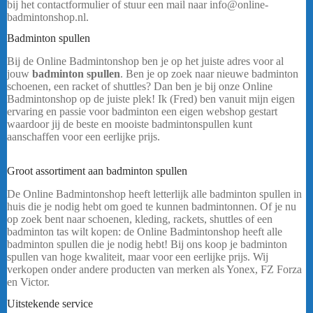
bij het contactformulier of stuur een mail naar info@online-
badmintonshop.nl.
Badminton spullen
Bij de Online Badmintonshop ben je op het juiste adres voor al
jouw
badminton spullen
. Ben je op zoek naar nieuwe badminton
schoenen, een racket of shuttles? Dan ben je bij onze Online
Badmintonshop op de juiste plek! Ik (Fred) ben vanuit mijn eigen
ervaring en passie voor badminton een eigen webshop gestart
waardoor jij de beste en mooiste badmintonspullen kunt
aanschaffen voor een eerlijke prijs.
Yonex Club Tas 52526 –
Wit/Blauw
Groot assortiment aan badminton spullen
De Online Badmintonshop heeft letterlijk alle badminton spullen in
huis die je nodig hebt om goed te kunnen badmintonnen. Of je nu
op zoek bent naar schoenen, kleding, rackets, shuttles of een
badminton tas wilt kopen: de Online Badmintonshop heeft alle
badminton spullen die je nodig hebt! Bij ons koop je badminton
spullen van hoge kwaliteit, maar voor een eerlijke prijs. Wij
verkopen onder andere producten van merken als Yonex, FZ Forza
en Victor.
Uitstekende service