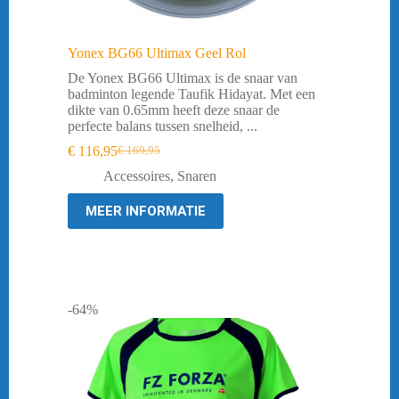
Yonex BG66 Ultimax Geel Rol
De Yonex BG66 Ultimax is de snaar van
badminton legende Taufik Hidayat. Met een
dikte van 0.65mm heeft deze snaar de
perfecte balans tussen snelheid, ...
€
116,95
€
169,95
Oorspronkelijke
Huidige
prijs
prijs
Accessoires
,
Snaren
was:
is:
€ 169,95.
€ 116,95.
MEER INFORMATIE
-64%