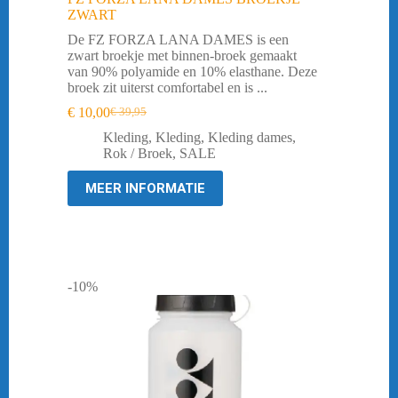
ZWART
De FZ FORZA LANA DAMES is een
zwart broekje met binnen-broek gemaakt
van 90% polyamide en 10% elasthane. Deze
broek zit uiterst comfortabel en is ...
€
10,00
€
39,95
Oorspronkelijke
Huidige
prijs
prijs
Kleding
,
Kleding
,
Kleding dames
,
was:
is:
Rok / Broek
,
SALE
€ 39,95.
€ 10,00.
MEER INFORMATIE
-10%