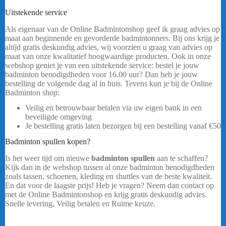
Uitstekende service
Als eigenaar van de Online Badmintonshop geef ik graag advies op
maat aan beginnende en gevorderde badmintonners. Bij ons krijg je
altijd gratis deskundig advies, wij voorzien u graag van advies op
maat van onze kwalitatief hoogwaardige producten. Ook in onze
webshop geniet je van een uitstekende service: bestel je jouw
badminton benodigdheden voor 16.00 uur? Dan heb je jouw
bestelling de volgende dag al in huis. Tevens kun je bij de Online
Badminton shop:
Yonex Club Tas VA 52526
Veilig en betrouwbaar betalen via uw eigen bank in een
beveiligde omgeving
Je bestelling gratis laten bezorgen bij een bestelling vanaf
€50
Badminton spullen kopen?
Is het weer tijd om nieuwe
badminton spullen
aan te schaffen?
Kijk dan in de webshop tussen al onze badminton benodigdheden
zoals tassen, schoenen, kleding en shuttles van de beste kwaliteit.
En dat voor de laagste prijs! Heb je vragen? Neem dan contact op
met de Online Badmintonshop en krijg gratis deskundig advies.
Snelle levering, Veilig betalen en Ruime keuze.