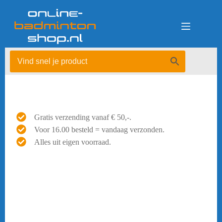
Ga
naar
de
inhoud
Gratis verzending vanaf € 50,-.
Voor 16.00 besteld = vandaag verzonden.
Alles uit eigen voorraad.