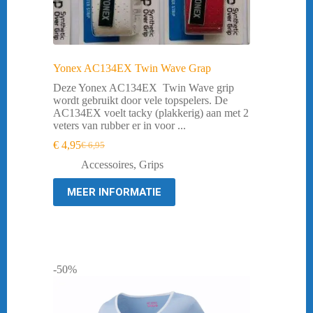
Yonex AC134EX Twin Wave Grap
Deze Yonex AC134EX Twin Wave grip
wordt gebruikt door vele topspelers. De
AC134EX voelt tacky (plakkerig) aan met 2
veters van rubber er in voor ...
€
4,95
€
6,95
Oorspronkelijke
Huidige
prijs
prijs
Accessoires
,
Grips
was:
is:
€ 6,95.
€ 4,95.
MEER INFORMATIE
-50%