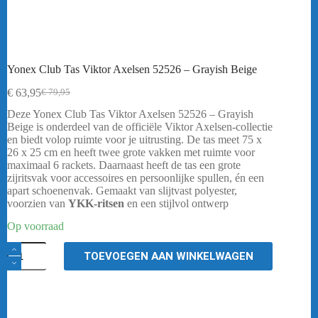
Yonex Club Tas Viktor Axelsen 52526 – Grayish Beige
€
63,95
€
79,95
Oorspronkelijke
Huidige
prijs
prijs
Deze Yonex Club Tas Viktor Axelsen 52526 – Grayish
was:
is:
Beige is onderdeel van de officiële Viktor Axelsen-collectie
€ 79,95.
€ 63,95.
en biedt volop ruimte voor je uitrusting. De tas meet 75 x
26 x 25 cm en heeft twee grote vakken met ruimte voor
maximaal 6 rackets. Daarnaast heeft de tas een grote
zijritsvak voor accessoires en persoonlijke spullen, én een
apart schoenenvak. Gemaakt van slijtvast polyester,
voorzien van
YKK-ritsen
en een stijlvol ontwerp
Op voorraad
Yonex
TOEVOEGEN AAN WINKELWAGEN
Club
Tas
Viktor
Axelsen
52526