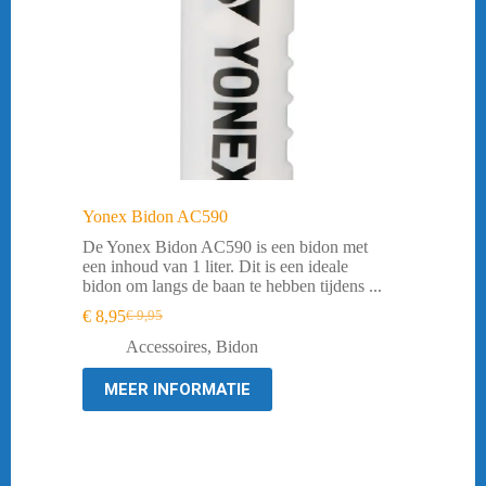
Yonex Bidon AC590
De Yonex Bidon AC590 is een bidon met
een inhoud van 1 liter. Dit is een ideale
bidon om langs de baan te hebben tijdens ...
€
8,95
€
9,95
Oorspronkelijke
Huidige
prijs
prijs
Accessoires
,
Bidon
was:
is:
€ 9,95.
€ 8,95.
MEER INFORMATIE