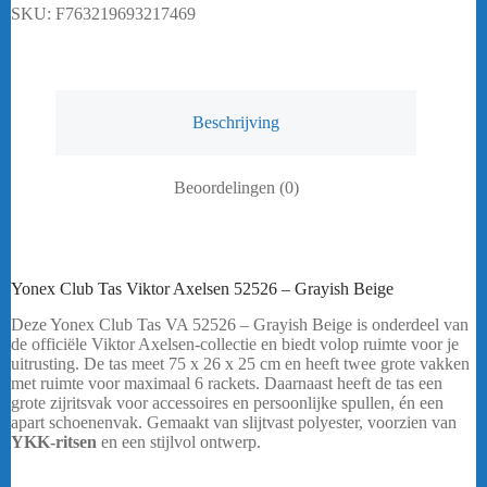
-
SKU:
F763219693217469
Grayish
Beige
aantal
Beschrijving
Beoordelingen (0)
Yonex Club Tas Viktor Axelsen 52526 – Grayish Beige
Deze Yonex Club Tas VA 52526 – Grayish Beige is onderdeel van
de officiële Viktor Axelsen-collectie en biedt volop ruimte voor je
uitrusting. De tas meet 75 x 26 x 25 cm en heeft twee grote vakken
met ruimte voor maximaal 6 rackets. Daarnaast heeft de tas een
grote zijritsvak voor accessoires en persoonlijke spullen, én een
apart schoenenvak. Gemaakt van slijtvast polyester, voorzien van
YKK-ritsen
en een stijlvol ontwerp.
Heeft u een vraag? Stuur mij
een
bericht
.