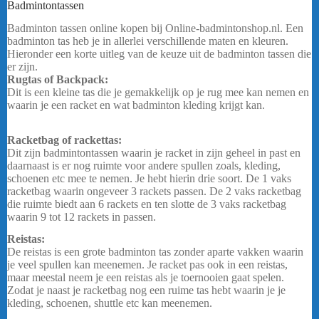
Badmintontassen
Yonex Club Tas VA 52526 – Grayish Beige
Badminton tassen online kopen bij Online-badmintonshop.nl. Een
badminton tas heb je in allerlei verschillende maten en kleuren.
Hieronder een korte uitleg van de keuze uit de badminton tassen die
er zijn.
Rugtas of Backpack:
Dit is een kleine tas die je gemakkelijk op je rug mee kan nemen en
waarin je een racket en wat badminton kleding krijgt kan.
Yonex
Club Tas VA 52526 – Grayish Beige
Racketbag of rackettas:
Dit zijn badmintontassen waarin je racket in zijn geheel in past en
daarnaast is er nog ruimte voor andere spullen zoals, kleding,
schoenen etc mee te nemen. Je hebt hierin drie soort. De 1 vaks
racketbag waarin ongeveer 3 rackets passen. De 2 vaks racketbag
die ruimte biedt aan 6 rackets en ten slotte de 3 vaks racketbag
waarin 9 tot 12 rackets in passen.
…
Reistas:
De reistas is een grote badminton tas zonder aparte vakken waarin
je veel spullen kan meenemen. Je racket pas ook in een reistas,
maar meestal neem je een reistas als je toernooien gaat spelen.
Zodat je naast je racketbag nog een ruime tas hebt waarin je je
kleding, schoenen, shuttle etc kan meenemen.