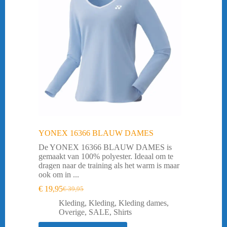
YONEX 16366 BLAUW DAMES
De YONEX 16366 BLAUW DAMES is
gemaakt van 100% polyester. Ideaal om te
dragen naar de training als het warm is maar
ook om in ...
€
19,95
€
39,95
Oorspronkelijke
Huidige
prijs
prijs
Kleding
,
Kleding
,
Kleding dames
,
was:
is:
Overige
,
SALE
,
Shirts
€ 39,95.
€ 19,95.