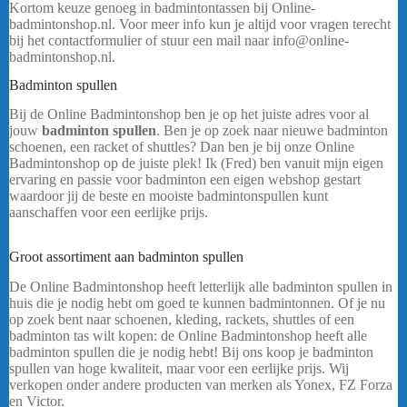
Kortom keuze genoeg in badmintontassen bij Online-
badmintonshop.nl. Voor meer info kun je altijd voor vragen terecht
bij het contactformulier of stuur een mail naar info@online-
badmintonshop.nl.
Badminton spullen
Bij de Online Badmintonshop ben je op het juiste adres voor al
jouw
badminton spullen
. Ben je op zoek naar nieuwe badminton
schoenen, een racket of shuttles? Dan ben je bij onze Online
Badmintonshop op de juiste plek! Ik (Fred) ben vanuit mijn eigen
ervaring en passie voor badminton een eigen webshop gestart
waardoor jij de beste en mooiste badmintonspullen kunt
aanschaffen voor een eerlijke prijs.
Yonex Club Tas VA 52526 –
Grayish Beige
Groot assortiment aan badminton spullen
De Online Badmintonshop heeft letterlijk alle badminton spullen in
huis die je nodig hebt om goed te kunnen badmintonnen. Of je nu
op zoek bent naar schoenen, kleding, rackets, shuttles of een
badminton tas wilt kopen: de Online Badmintonshop heeft alle
badminton spullen die je nodig hebt! Bij ons koop je badminton
spullen van hoge kwaliteit, maar voor een eerlijke prijs. Wij
verkopen onder andere producten van merken als Yonex, FZ Forza
en Victor.