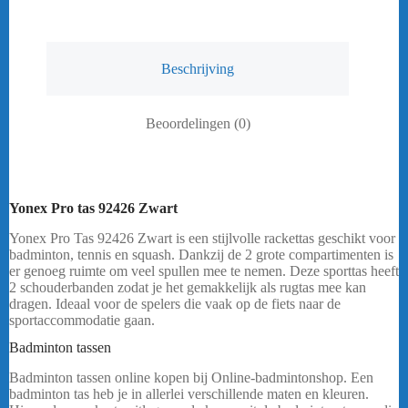
Beschrijving
Beoordelingen (0)
Yonex Pro tas 92426 Zwart
Yonex Pro Tas 92426 Zwart is een stijlvolle rackettas geschikt voor
badminton, tennis en squash. Dankzij de 2 grote compartimenten is
er genoeg ruimte om veel spullen mee te nemen. Deze sporttas heeft
2 schouderbanden zodat je het gemakkelijk als rugtas mee kan
dragen. Ideaal voor de spelers die vaak op de fiets naar de
sportaccommodatie gaan.
Heeft u een vraag? Stuur mij een
bericht
.
Badminton tassen
Yonex Pro Tas 92426 Zwart
Badminton tassen online kopen bij Online-badmintonshop. Een
badminton tas heb je in allerlei verschillende maten en kleuren.