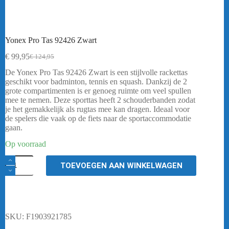
Yonex Pro Tas 92426 Zwart
€
99,95
€
124,95
Oorspronkelijke
Huidige
prijs
prijs
De Yonex Pro Tas 92426 Zwart is een stijlvolle rackettas
was:
is:
geschikt voor badminton, tennis en squash. Dankzij de 2
€ 124,95.
€ 99,95.
grote compartimenten is er genoeg ruimte om veel spullen
mee te nemen. Deze sporttas heeft 2 schouderbanden zodat
je het gemakkelijk als rugtas mee kan dragen. Ideaal voor
de spelers die vaak op de fiets naar de sportaccommodatie
gaan.
Op voorraad
Yonex
TOEVOEGEN AAN WINKELWAGEN
Pro
Tas
92426
Zwart
aantal
SKU:
F1903921785