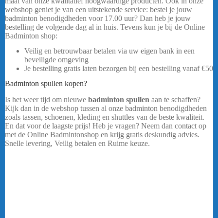
maat van onze kwalitatief hoogwaardige producten. Ook in onze
webshop geniet je van een uitstekende service: bestel je jouw
badminton benodigdheden voor 17.00 uur? Dan heb je jouw
bestelling de volgende dag al in huis. Tevens kun je bij de Online
Badminton shop:
Veilig en betrouwbaar betalen via uw eigen bank in een
beveiligde omgeving
Je bestelling gratis laten bezorgen bij een bestelling vanaf
€50
Badminton spullen kopen?
Is het weer tijd om nieuwe
badminton spullen
aan te schaffen?
Kijk dan in de webshop tussen al onze badminton benodigdheden
zoals tassen, schoenen, kleding en shuttles van de beste kwaliteit.
En dat voor de laagste prijs! Heb je vragen? Neem dan contact op
met de Online Badmintonshop en krijg gratis deskundig advies.
Snelle levering, Veilig betalen en Ruime keuze.
Yonex Pro Tas
92426 Zwart