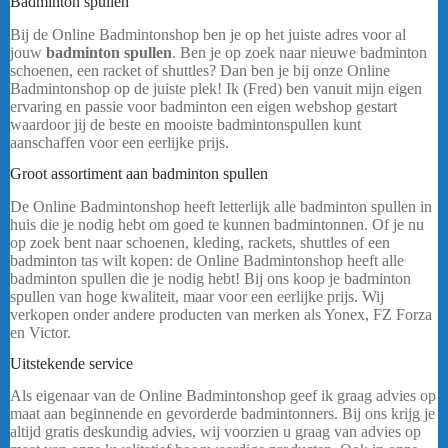
Badminton spullen
Bij de Online Badmintonshop ben je op het juiste adres voor al
jouw
badminton spullen
. Ben je op zoek naar nieuwe badminton
schoenen, een racket of shuttles? Dan ben je bij onze Online
Badmintonshop op de juiste plek! Ik (Fred) ben vanuit mijn eigen
ervaring en passie voor badminton een eigen webshop gestart
waardoor jij de beste en mooiste badmintonspullen kunt
aanschaffen voor een eerlijke prijs.
Groot assortiment aan badminton spullen
De Online Badmintonshop heeft letterlijk alle badminton spullen in
huis die je nodig hebt om goed te kunnen badmintonnen. Of je nu
op zoek bent naar schoenen, kleding, rackets, shuttles of een
badminton tas wilt kopen: de Online Badmintonshop heeft alle
badminton spullen die je nodig hebt! Bij ons koop je badminton
spullen van hoge kwaliteit, maar voor een eerlijke prijs. Wij
verkopen onder andere producten van merken als Yonex, FZ Forza
en Victor.
……
Uitstekende service
Als eigenaar van de Online Badmintonshop geef ik graag advies op
maat aan beginnende en gevorderde badmintonners. Bij ons krijg je
altijd gratis deskundig advies, wij voorzien u graag van advies op