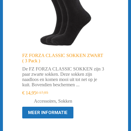
FZ FORZA CLASSIC SOKKEN ZWART
( 3 Pack )
De FZ FORZA CLASSIC SOKKEN zijn 3
paar zwarte sokken. Deze sokken zijn
naadloos en komen mooi uit tot net op je
kuit. Bovendien beschermen ...
€
14,95
€
17,95
Oorspronkelijke
Huidige
prijs
prijs
Accessoires
,
Sokken
was:
is:
€ 17,95.
€ 14,95.
MEER INFORMATIE