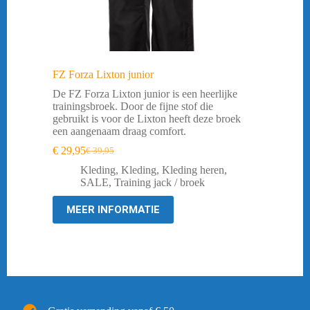
FZ Forza Lixton junior
De FZ Forza Lixton junior is een heerlijke
trainingsbroek. Door de fijne stof die
gebruikt is voor de Lixton heeft deze broek
een aangenaam draag comfort.
€
29,95
€
39,95
Oorspronkelijke
Huidige
prijs
prijs
Kleding
,
Kleding
,
Kleding heren
,
was:
is:
SALE
,
Training jack / broek
€ 39,95.
€ 29,95.
MEER INFORMATIE