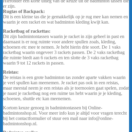
Hieronder een korte uitleg van de keuze uit de badminton tassen die
er zijn.
Rugtas of Backpack:
Dit is een kleine tas die je gemakkelijk op je rug mee kan nemen en
waarin je een racket en wat badminton kleding kwijt kan.
Racketbag of rackettas:
Dit zijn badmintontassen waarin je racket in zijn geheel in past en
daarnaast is er nog ruimte voor andere spullen zoals, kleding,
schoenen etc mee te nemen. Je hebt hierin drie soort. De 1 vaks
racketbag waarin ongeveer 3 rackets passen. De 2 vaks racketbag
die ruimte biedt aan 6 rackets en ten slotte de 3 vaks racketbag
waarin 9 tot 12 rackets in passen.
Reistas:
De reistas is een grote badminton tas zonder aparte vakken waarin
je veel spullen kan meenemen. Je racket pas ook in een reistas,
maar meestal neem je een reistas als je toernooien gaat spelen, zodat
je naast je racketbag nog een ruime tas hebt waarin je je kleding,
schoenen, shuttle etc kan meenemen.
Kortom keuze genoeg in badmintontassen bij Online-
badmintonshop.nl. Voor meer info kun je altijd voor vragen terecht
bij het contactformulier of stuur een mail naar info@online-
badmintonshop.nl.