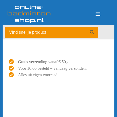
Ga
naar
de
inhoud
Gratis verzending vanaf € 50,-.
Voor 16.00 besteld = vandaag verzonden.
Alles uit eigen voorraad.