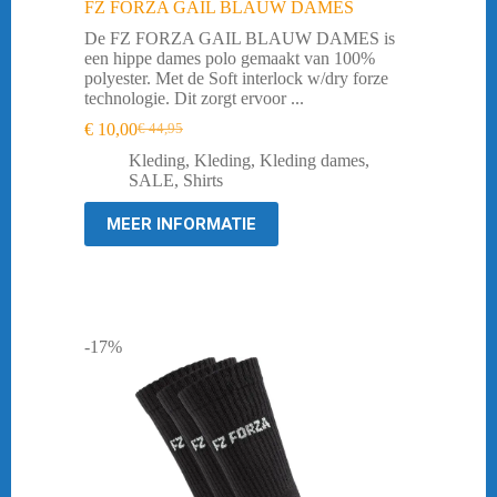
FZ FORZA GAIL BLAUW DAMES
De FZ FORZA GAIL BLAUW DAMES is
een hippe dames polo gemaakt van 100%
polyester. Met de Soft interlock w/dry forze
technologie. Dit zorgt ervoor ...
€
10,00
€
44,95
Oorspronkelijke
Huidige
prijs
prijs
Kleding
,
Kleding
,
Kleding dames
,
was:
is:
SALE
,
Shirts
€ 44,95.
€ 10,00.
MEER INFORMATIE
-17%