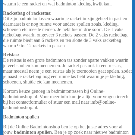
waarin je een racket en wat badminton kleding kwijt kan.
Racketbag of rackettas:
Dit zijn badmintontassen waarin je racket in zijn geheel in past en
daarnaast is er nog ruimte voor andere spullen zoals, kleding,
schoenen etc mee te nemen. Je hebt hierin drie soort. De 1 vaks
racketbag waarin ongeveer 3 rackets passen. De 2 vaks racketbag
die ruimte biedt aan 6 rackets en ten slotte de 3 vaks racketbag
waarin 9 tot 12 rackets in passen.
Reistas:
De reistas is een grote badminton tas zonder aparte vakken waarin
je veel spullen kan meenemen. Je racket pas ook in een reistas,
maar meestal neem je een reistas als je toernooien gaat spelen, zodat
je naast je racketbag nog een ruime tas hebt waarin je je kleding,
schoenen, shuttle etc kan meenemen.
Kortom keuze genoeg in badmintontassen bij Online-
badmintonshop.nl. Voor meer info kun je altijd voor vragen terecht
bij het contactformulier of stuur een mail naar info@online-
badmintonshop.nl.
Badminton spullen
Bij de Online Badmintonshop ben je op het juiste adres voor al
jouw
badminton spullen
. Ben je op zoek naar nieuwe badminton