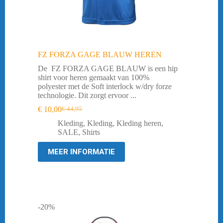
FZ FORZA GAGE BLAUW HEREN
De FZ FORZA GAGE BLAUW is een hip
shirt voor heren gemaakt van 100%
polyester met de Soft interlock w/dry forze
technologie. Dit zorgt ervoor ...
€
10,00
€
44,95
Oorspronkelijke
Huidige
prijs
prijs
Kleding
,
Kleding
,
Kleding heren
,
was:
is:
SALE
,
Shirts
€ 44,95.
€ 10,00.
MEER INFORMATIE
-20%