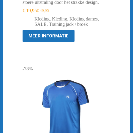
stoere uitstraling door het strakke design.
€
19,95
€
49,95
Oorspronkelijke
Huidige
prijs
prijs
Kleding
,
Kleding
,
Kleding dames
,
was:
is:
SALE
,
Training jack / broek
€ 49,95.
€ 19,95.
MEER INFORMATIE
-78%