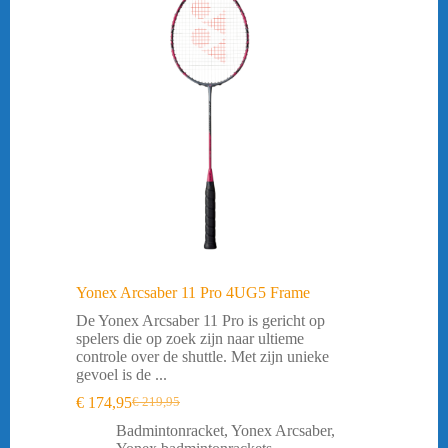
Yonex Arcsaber 11 Pro 4UG5 Frame
De Yonex Arcsaber 11 Pro is gericht op
spelers die op zoek zijn naar ultieme
controle over de shuttle. Met zijn unieke
gevoel is de ...
€
174,95
€
219,95
Oorspronkelijke
Huidige
prijs
prijs
Badmintonracket
,
Yonex Arcsaber
,
was:
is: