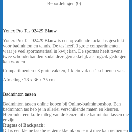
Beoordelingen (0)
Yonex Pro Tas 92429 Blauw
Yonex Pro Tas 92429 Blauw is een opvallende rackettas geschikt
voor badminton en tennis. De tas heeft 3 grote compartimenten
waar je veel sportmateriaal in kwijt kan. De sporttas heeft tevens
twee schouderbanden zodat deze gemakkelijk als rugzak gedragen
kan worden.
Compartimenten : 3 grote vakken, 1 klein vak en 1 schoenen vak.
Afmeting : 78 x 36 x 35 cm
Heeft u een vraag? Stuur mij een
bericht
.
Badminton tassen
Yonex Pro Tas 92429 Blauw
Badminton tassen online kopen bij Online-badmintonshop. Een
badminton tas heb je in allerlei verschillende maten en kleuren.
Hieronder een korte uitleg van de keuze uit de badminton tassen die
er zijn.
Rugtas of Backpack:
Dit is een kleine tas die je gemakkelijk op je rug mee kan nemen en