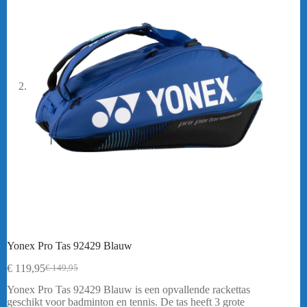
Yonex Pro Tas 92429 Blauw
€
119,95
€
149,95
Oorspronkelijke
Huidige
prijs
prijs
Yonex Pro Tas 92429 Blauw is een opvallende rackettas
was:
is:
geschikt voor badminton en tennis. De tas heeft 3 grote