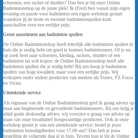
schoenen, een racket of shuttles? Dan ben je bij onze Online
Badmintonshop op de juiste plek! Ik (Fred) ben vanuit mijn eigen
ervaring en passie voor badminton een eigen webshop gestart
waardoor jij de beste en mooiste badmintonspullen kunt
aanschaffen voor een eerlijke prijs.
Groot assortiment aan badminton spullen
De Online Badmintonshop heeft letterlijk alle badminton spullen in
huis die je nodig hebt om goed te kunnen badmintonnen. Of je nu
op zoek bent naar schoenen, kleding, rackets, shuttles of een
badminton tas wilt kopen: de Online Badmintonshop heeft alle
badminton spullen die je nodig hebt! Bij ons koop je badminton
spullen van hoge kwaliteit, maar voor een eerlijke prijs. Wij
verkopen onder andere producten van merken als Yonex, FZ Forza
en Victor.
……
Uitstekende service
Yonex Pro Tas 92429 Blauw
Als eigenaar van de Online Badmintonshop geef ik graag advies op
maat aan beginnende en gevorderde badmintonners. Bij ons krijg je
altijd gratis deskundig advies, wij voorzien u graag van advies op
maat van onze kwalitatief hoogwaardige producten. Ook in onze
webshop geniet je van een uitstekende service: bestel je jouw
badminton benodigdheden voor 17.00 uur? Dan heb je jouw
bestelling de volgende dag al in huis. Tevens kun je bij de Online