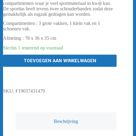
€ 149,95.
€ 119,95.
compartimenten waar je veel sportmateriaal in kwijt kan.
De sporttas heeft tevens twee schouderbanden zodat deze
gemakkelijk als rugzak gedragen kan worden.
Compartimenten : 3 grote vakken, 1 klein vak en 1
schoenen vak.
Afmeting : 78 x 36 x 35 cm
Slechts 1 resterend op voorraad
TOEVOEGEN AAN WINKELWAGEN
SKU:
F19037431479
Beschrijving