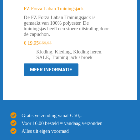
FZ Forza Laban Trainingsjack
De FZ Forza Laban Trainingsjack is
gemaakt van 100% polyester. De
trainingsjas heeft een stoere uitstraling door
de capuchon.
€
19,95
€
59,95
Oorspronkelijke
Huidige
prijs
prijs
Kleding
,
Kleding
,
Kleding heren
,
was:
is:
SALE
,
Training jack / broek
€ 59,95.
€ 19,95.
MEER INFORMATIE
Gratis verzending vanaf € 50,-
Voor 16.00 besteld = vandaag verzonden
Alles uit eigen voorraad