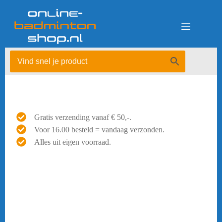
Ga
naar
de
inhoud
Gratis verzending vanaf € 50,-.
Voor 16.00 besteld = vandaag verzonden.
Alles uit eigen voorraad.