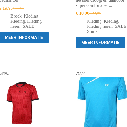
badminton ...
het snel droogt en daardoor
super comfortabel ...
€
19,95
€
39,95
Oorspronkelijke
Huidige
€
10,00
€
44,95
prijs
prijs
Oorspronkelijke
Huidige
Broek
,
Kleding
,
was:
is:
prijs
prijs
Kleding
,
Kleding
Kleding
,
Kleding
,
€ 39,95.
€ 19,95.
was:
is:
heren
,
SALE
Kleding heren
,
SALE
€ 44,95.
€ 10,00.
Shirts
MEER INFORMATIE
MEER INFORMATIE
-49%
-78%