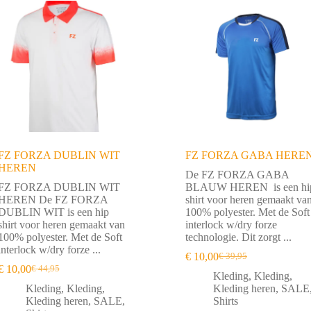
FZ FORZA DUBLIN WIT
FZ FORZA GABA HERE
HEREN
De FZ FORZA GABA
FZ FORZA DUBLIN WIT
BLAUW HEREN is een hi
HEREN De FZ FORZA
shirt voor heren gemaakt va
DUBLIN WIT is een hip
100% polyester. Met de Soft
shirt voor heren gemaakt van
interlock w/dry forze
100% polyester. Met de Soft
technologie. Dit zorgt ...
interlock w/dry forze ...
€
10,00
€
39,95
Oorspronkelijke
Huidige
€
10,00
€
44,95
Oorspronkelijke
Huidige
prijs
prijs
Kleding
,
Kleding
,
prijs
prijs
was:
is:
Kleding
,
Kleding
,
Kleding heren
,
SALE
was:
is:
€ 39,95.
€ 10,00.
Kleding heren
,
SALE
,
Shirts