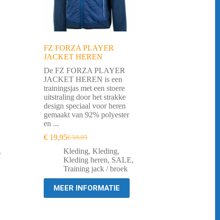
FZ FORZA PLAYER
JACKET HEREN
De FZ FORZA PLAYER
JACKET HEREN is een
trainingsjas met een stoere
uitstraling door het strakke
design speciaal voor heren
gemaakt van 92% polyester
en ...
€
19,95
€
59,95
Oorspronkelijke
Huidige
prijs
prijs
,
Kleding
,
Kleding
,
was:
is:
Kleding heren
,
SALE
,
€ 59,95.
€ 19,95.
Training jack / broek
MEER INFORMATIE