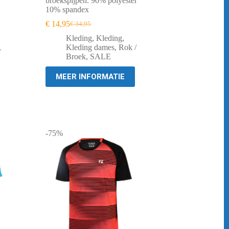
broekspijpen. 90% polyester
10% spandex
€
14,95
€
34,95
Oorspronkelijke
Huidige
prijs
prijs
Kleding
,
Kleding
,
was:
is:
,
Kleding dames
,
Rok /
€ 34,95.
€ 14,95.
Broek
,
SALE
MEER INFORMATIE
-75%