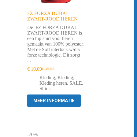
FZ FORZA DUBAI
ZWART/ROOD HEREN
De FZ FORZA DUBAI
ZWART/ROOD HEREN is
een hip shirt voor heren
'
gemaakt van 100% polyester.
Met de Soft interlock w/dry
forze technologie. Dit zorgt
...
€
10,00
€
39,95
Oorspronkelijke
Huidige
prijs
prijs
,
Kleding
,
Kleding
,
was:
is:
Kleding heren
,
SALE
,
€ 39,95.
€ 10,00.
Shirts
MEER INFORMATIE
-70%