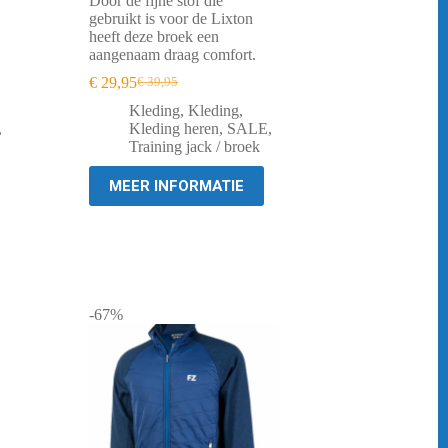
Door de fijne stof die
gebruikt is voor de Lixton
heeft deze broek een
aangenaam draag comfort.
€
29,95
€
39,95
Oorspronkelijke
Huidige
prijs
prijs
Kleding
,
Kleding
,
was:
is:
,
Kleding heren
,
SALE
,
€ 39,95.
€ 29,95.
Training jack / broek
MEER INFORMATIE
-67%