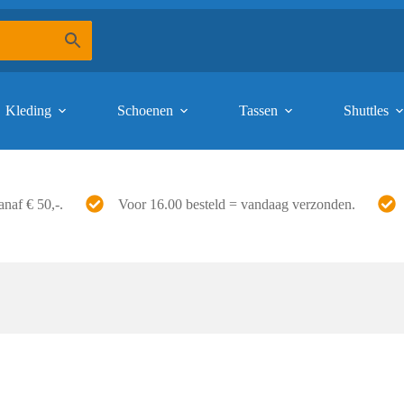
Kleding
Schoenen
Tassen
Shuttles
anaf € 50,-.
Voor 16.00 besteld = vandaag verzonden.