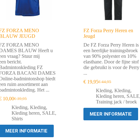
FZ FORZA MENO
FZ Forza Perry Heren en
BLAUW JEUGD
Jeugd
FZ FORZA MENO
De FZ Forza Perry Heren is
DAMES BLAUW Heeft u
een heerlijke trainingsbroek
een vraag? Stuur mij
van 90% polyester en 10%
een bericht.
elasthane. Door de fijne stof
Badmintonkleding FZ
die gebruikt is voor de Perry
FORZA BACANI DAMES
...
Online-badmintonshop biedt
€
19,95
€
44,95
Oorspronkelijke
Huidige
een ruim assortiment aan
prijs
prijs
badmintonkleding. Het ...
Kleding
,
Kleding
,
was:
is:
Kleding heren
,
SALE
€
10,00
€
39,95
Oorspronkelijke
Huidige
€ 44,95.
€ 19,95.
Training jack / broek
prijs
prijs
Kleding
,
Kleding
,
was:
is:
Kleding heren
,
SALE
,
MEER INFORMATIE
€ 39,95.
€ 10,00.
Shirts
MEER INFORMATIE