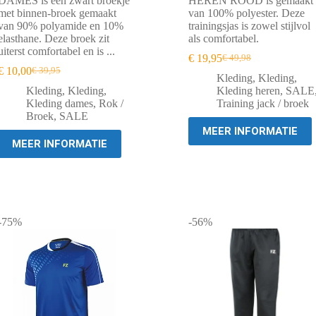
DAMES is een zwart broekje
HEREN ROOD is gemaakt
met binnen-broek gemaakt
van 100% polyester. Deze
van 90% polyamide en 10%
trainingsjas is zowel stijlvol
elasthane. Deze broek zit
als comfortabel.
uiterst comfortabel en is ...
€
19,95
€
49,98
Oorspronkelijke
Huidige
€
10,00
€
39,95
Oorspronkelijke
Huidige
prijs
prijs
Kleding
,
Kleding
,
prijs
prijs
was:
is:
Kleding
,
Kleding
,
Kleding heren
,
SALE
was:
is:
€ 49,98.
€ 19,95.
Kleding dames
,
Rok /
Training jack / broek
€ 39,95.
€ 10,00.
Broek
,
SALE
MEER INFORMATIE
MEER INFORMATIE
-75%
-56%