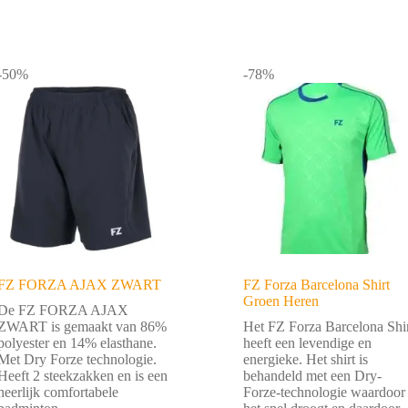
-50%
-78%
FZ FORZA AJAX ZWART
FZ Forza Barcelona Shirt
Groen Heren
De FZ FORZA AJAX
ZWART is gemaakt van 86%
Het FZ Forza Barcelona Shi
polyester en 14% elasthane.
heeft een levendige en
Met Dry Forze technologie.
energieke. Het shirt is
Heeft 2 steekzakken en is een
behandeld met een Dry-
heerlijk comfortabele
Forze-technologie waardoor