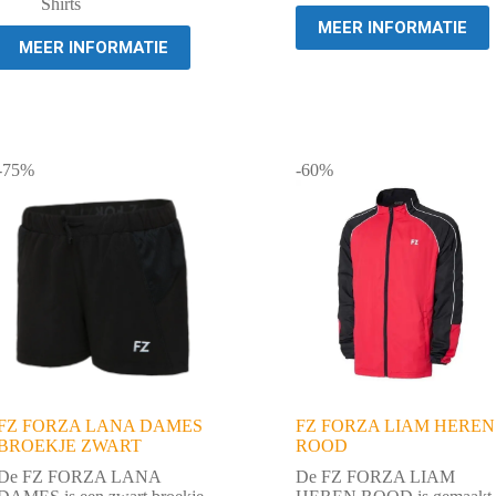
€ 44,95.
€ 10,00.
Shirts
MEER INFORMATIE
MEER INFORMATIE
-75%
-60%
FZ FORZA LANA DAMES
FZ FORZA LIAM HEREN
BROEKJE ZWART
ROOD
De FZ FORZA LANA
De FZ FORZA LIAM