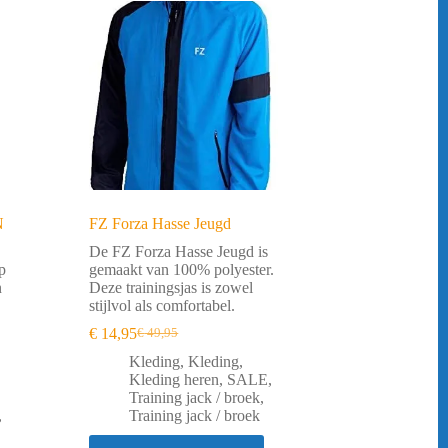
N
FZ Forza Hasse Jeugd
De FZ Forza Hasse Jeugd is
p
gemaakt van 100% polyester.
n
Deze trainingsjas is zowel
stijlvol als comfortabel.
€
14,95
€
49,95
Oorspronkelijke
Huidige
prijs
prijs
Kleding
,
Kleding
,
was:
is:
Kleding heren
,
SALE
,
€ 49,95.
€ 14,95.
Training jack / broek
,
,
Training jack / broek