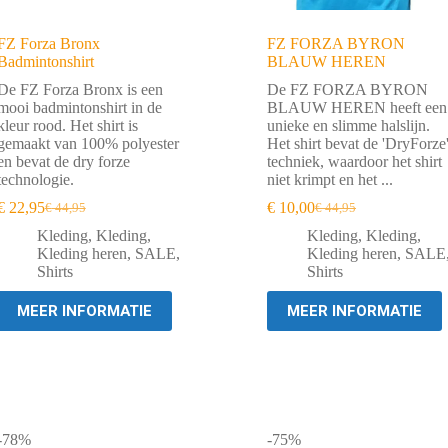
FZ Forza Bronx
FZ FORZA BYRON
Badmintonshirt
BLAUW HEREN
De FZ Forza Bronx is een
De FZ FORZA BYRON
mooi badmintonshirt in de
BLAUW HEREN heeft een
kleur rood. Het shirt is
unieke en slimme halslijn.
gemaakt van 100% polyester
Het shirt bevat de 'DryForze
en bevat de dry forze
techniek, waardoor het shirt
technologie.
niet krimpt en het ...
€
22,95
€
10,00
€
44,95
€
44,95
Oorspronkelijke
Huidige
Oorspronkelijke
Huidige
prijs
prijs
prijs
prijs
Kleding
,
Kleding
,
Kleding
,
Kleding
,
was:
is:
was:
is:
Kleding heren
,
SALE
,
Kleding heren
,
SALE
€ 44,95.
€ 22,95.
€ 44,95.
€ 10,00.
Shirts
Shirts
MEER INFORMATIE
MEER INFORMATIE
-78%
-75%