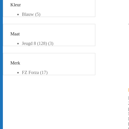
Kleur
Blauw
(5)
Groen
(1)
orange
(1)
Oranje
(1)
Maat
Pink
(1)
Rood
(2)
Jeugd 8 (128)
(3)
Roze
(1)
Jeugd 12 (152)
(7)
Wit
(2)
Jeugd 14 (164)
(10)
Zwart
(9)
XS
(11)
Merk
S
(5)
M
(2)
FZ Forza
(17)
L
(3)
Yonex
(1)
XL
(2)
XXL
(2)
XXXL
(1)