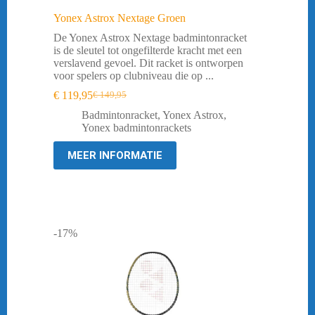
Yonex Astrox Nextage Groen
De Yonex Astrox Nextage badmintonracket
is de sleutel tot ongefilterde kracht met een
verslavend gevoel. Dit racket is ontworpen
voor spelers op clubniveau die op ...
€
119,95
€
149,95
Oorspronkelijke
Huidige
prijs
prijs
Badmintonracket
,
Yonex Astrox
,
was:
is:
Yonex badmintonrackets
€ 149,95.
€ 119,95.
MEER INFORMATIE
-17%