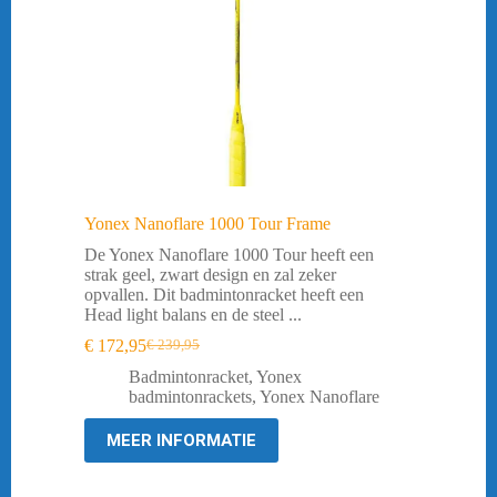
Yonex Nanoflare 1000 Tour Frame
De Yonex Nanoflare 1000 Tour heeft een
strak geel, zwart design en zal zeker
opvallen. Dit badmintonracket heeft een
Head light balans en de steel ...
€
172,95
€
239,95
Oorspronkelijke
Huidige
prijs
prijs
Badmintonracket
,
Yonex
was:
is:
badmintonrackets
,
Yonex Nanoflare
€ 239,95.
€ 172,95.
MEER INFORMATIE