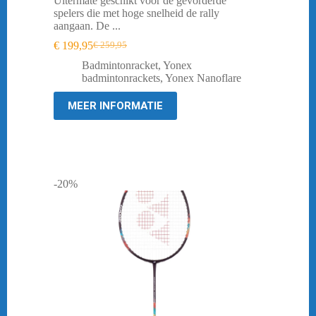
Uitermate geschikt voor de gevorderde
spelers die met hoge snelheid de rally
aangaan. De ...
€
199,95
€
259,95
Oorspronkelijke
Huidige
prijs
prijs
Badmintonracket
,
Yonex
was:
is:
badmintonrackets
,
Yonex Nanoflare
€ 259,95.
€ 199,95.
MEER INFORMATIE
-20%