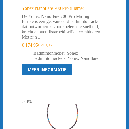
Yonex Nanoflare 700 Pro (Frame)
De Yonex Nanoflare 700 Pro Midnight
Purple is een geavanceerd badmintonracket
dat ontworpen is voor spelers die snelheid,
kracht en wendbaarheid willen combineren.
Met zijn ...
€
174,95
€
219,95
Oorspronkelijke
Huidige
prijs
prijs
Badmintonracket
,
Yonex
was:
is:
badmintonrackets
,
Yonex Nanoflare
€ 219,95.
€ 174,95.
MEER INFORMATIE
-20%