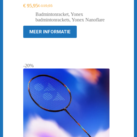
€
95,95
€
119,95
Oorspronkelijke
Huidige
prijs
prijs
Badmintonracket
,
Yonex
was:
is:
badmintonrackets
,
Yonex Nanoflare
€ 119,95.
€ 95,95.
MEER INFORMATIE
-20%