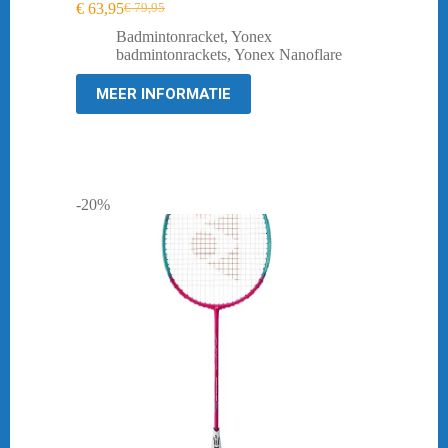
€
63,95
€
79,95
Oorspronkelijke
Huidige
prijs
prijs
Badmintonracket
,
Yonex
was:
is:
badmintonrackets
,
Yonex Nanoflare
€ 79,95.
€ 63,95.
MEER INFORMATIE
-20%