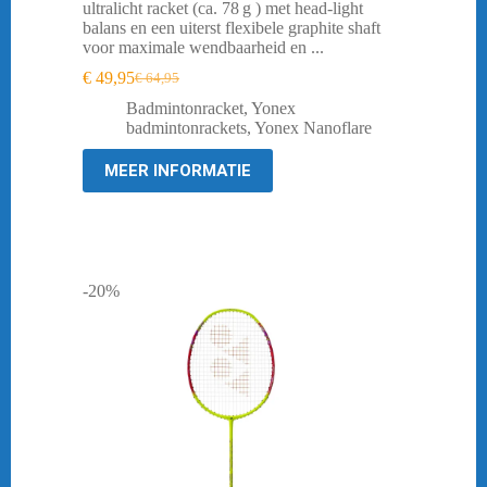
ultralicht racket (ca. 78 g ) met head‑light
balans en een uiterst flexibele graphite shaft
voor maximale wendbaarheid en ...
€
49,95
€
64,95
Oorspronkelijke
Huidige
prijs
prijs
Badmintonracket
,
Yonex
was:
is:
badmintonrackets
,
Yonex Nanoflare
€ 64,95.
€ 49,95.
MEER INFORMATIE
-20%