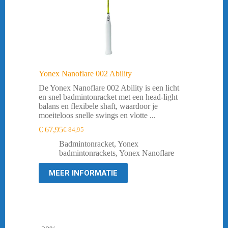
Yonex Nanoflare 002 Ability
De Yonex Nanoflare 002 Ability is een licht
en snel badmintonracket met een head-light
balans en flexibele shaft, waardoor je
moeiteloos snelle swings en vlotte ...
€
67,95
€
84,95
Oorspronkelijke
Huidige
prijs
prijs
Badmintonracket
,
Yonex
was:
is:
badmintonrackets
,
Yonex Nanoflare
€ 84,95.
€ 67,95.
MEER INFORMATIE