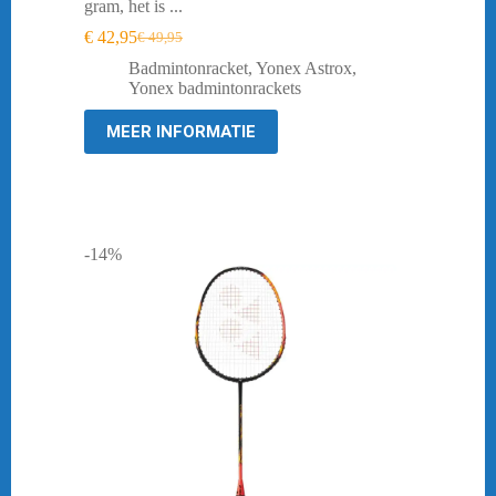
gram, het is ...
€
42,95
€
49,95
Oorspronkelijke
Huidige
prijs
prijs
Badmintonracket
,
Yonex Astrox
,
was:
is:
Yonex badmintonrackets
€ 49,95.
€ 42,95.
MEER INFORMATIE
-14%