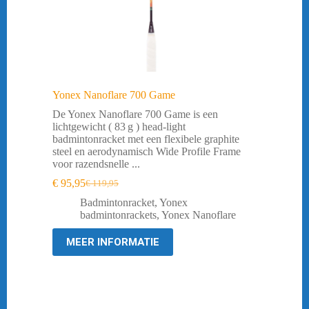
Yonex Nanoflare 700 Game
De Yonex Nanoflare 700 Game is een
lichtgewicht ( 83 g ) head‑light
badmintonracket met een flexibele graphite
steel en aerodynamisch Wide Profile Frame
voor razendsnelle ...
€
95,95
€
119,95
Oorspronkelijke
Huidige
prijs
prijs
Badmintonracket
,
Yonex
was:
is:
badmintonrackets
,
Yonex Nanoflare
€ 119,95.
€ 95,95.
MEER INFORMATIE