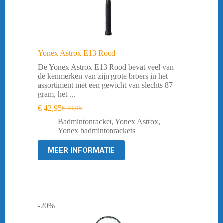
Yonex Astrox E13 Rood
De Yonex Astrox E13 Rood bevat veel van
de kenmerken van zijn grote broers in het
assortiment met een gewicht van slechts 87
gram, het ...
€
42,95
€
49,95
Oorspronkelijke
Huidige
prijs
prijs
Badmintonracket
,
Yonex Astrox
,
was:
is:
Yonex badmintonrackets
€ 49,95.
€ 42,95.
MEER INFORMATIE
-20%