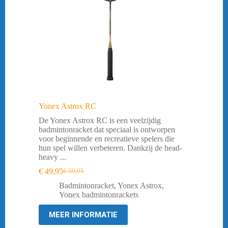
Yonex Astrox RC
De Yonex Astrox RC is een veelzijdig
badmintonracket dat speciaal is ontworpen
voor beginnende en recreatieve spelers die
hun spel willen verbeteren. Dankzij de head-
heavy ...
€
49,95
€
59,95
Oorspronkelijke
Huidige
prijs
prijs
Badmintonracket
,
Yonex Astrox
,
was:
is:
Yonex badmintonrackets
€ 59,95.
€ 49,95.
MEER INFORMATIE