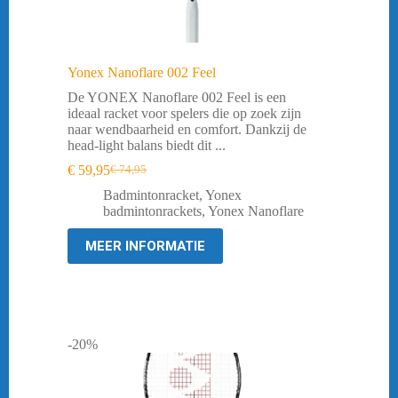
Yonex Nanoflare 002 Feel
De YONEX Nanoflare 002 Feel is een
ideaal racket voor spelers die op zoek zijn
naar wendbaarheid en comfort. Dankzij de
head-light balans biedt dit ...
€
59,95
€
74,95
Oorspronkelijke
Huidige
prijs
prijs
Badmintonracket
,
Yonex
was:
is:
badmintonrackets
,
Yonex Nanoflare
€ 74,95.
€ 59,95.
MEER INFORMATIE
-20%