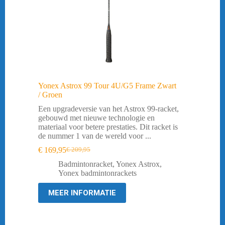
Yonex Astrox 99 Tour 4U/G5 Frame Zwart
/ Groen
Een upgradeversie van het Astrox 99-racket,
gebouwd met nieuwe technologie en
materiaal voor betere prestaties. Dit racket is
de nummer 1 van de wereld voor ...
€
169,95
€
209,95
Oorspronkelijke
Huidige
prijs
prijs
Badmintonracket
,
Yonex Astrox
,
was:
is:
Yonex badmintonrackets
€ 209,95.
€ 169,95.
MEER INFORMATIE