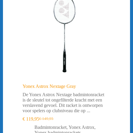
Yonex Astrox Nextage Gray
De Yonex Astrox Nextage badmintonracket
is de sleutel tot ongefilterde kracht met een
verslavend gevoel. Dit racket is ontworpen
voor spelers op clubniveau die op ...
€
119,95
€
149,95
Oorspronkelijke
Huidige
prijs
prijs
Badmintonracket
,
Yonex Astrox
,
was:
is:
Yonex badmintonrackets