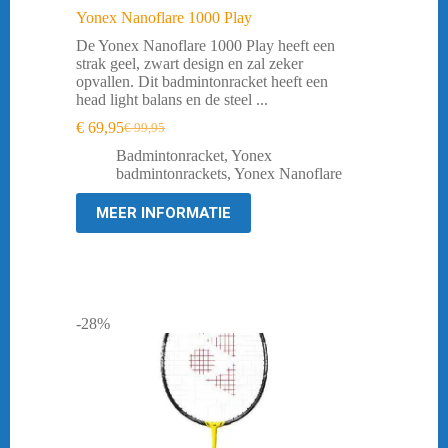
Yonex Nanoflare 1000 Play
De Yonex Nanoflare 1000 Play heeft een
strak geel, zwart design en zal zeker
opvallen. Dit badmintonracket heeft een
head light balans en de steel ...
€
69,95
€
99,95
Oorspronkelijke
Huidige
prijs
prijs
Badmintonracket
,
Yonex
was:
is:
badmintonrackets
,
Yonex Nanoflare
€ 99,95.
€ 69,95.
MEER INFORMATIE
-28%