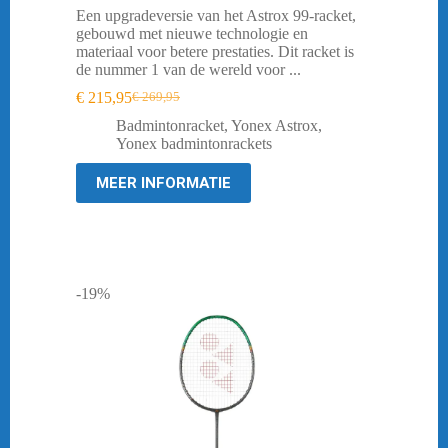
Een upgradeversie van het Astrox 99-racket,
gebouwd met nieuwe technologie en
materiaal voor betere prestaties. Dit racket is
de nummer 1 van de wereld voor ...
€
215,95
€
269,95
Oorspronkelijke
Huidige
prijs
prijs
Badmintonracket
,
Yonex Astrox
,
was:
is:
Yonex badmintonrackets
€ 269,95.
€ 215,95.
MEER INFORMATIE
-19%