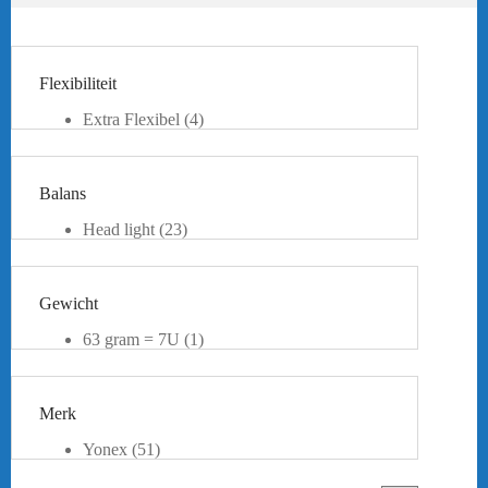
Flexibiliteit
Extra Flexibel
(4)
Flexibel
(9)
Medium Flexibel
(26)
Stijf
(11)
Balans
Extra Stijf
(4)
Head light
(23)
Head Heavy
(31)
Gewicht
63 gram = 7U
(1)
85,1-90 gram = 3U
(5)
80,1-85 gram = 4U
(47)
75,1-80 Gram = 5U
(1)
Merk
Yonex
(51)