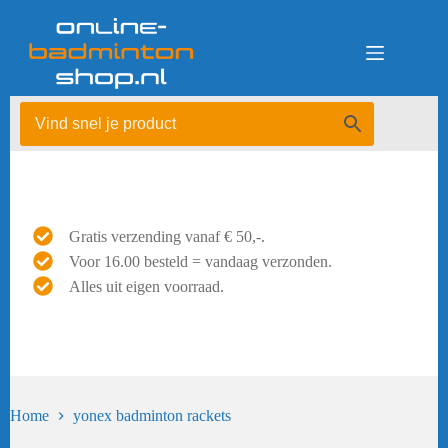
Ga
naar
de
inhoud
Gratis verzending vanaf € 50,-.
Voor 16.00 besteld = vandaag verzonden.
Alles uit eigen voorraad.
Home
yonex badminton rackets