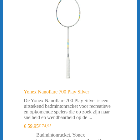
Yonex Nanoflare 700 Play Silver
De Yonex Nanoflare 700 Play Silver is een
uitstekend badmintonracket voor recreatieve
en opkomende spelers die op zoek zijn naar
snelheid en wendbaarheid op de ...
€
59,95
€
74,95
Oorspronkelijke
Huidige
prijs
prijs
Badmintonracket
,
Yonex
was:
is: