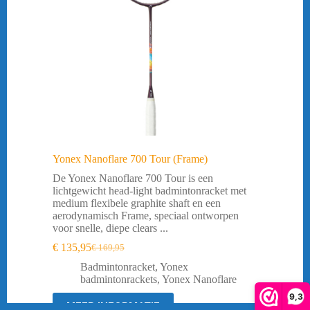
Yonex Nanoflare 700 Tour (Frame)
De Yonex Nanoflare 700 Tour is een
lichtgewicht head-light badmintonracket met
medium flexibele graphite shaft en een
aerodynamisch Frame, speciaal ontworpen
voor snelle, diepe clears ...
€
135,95
€
169,95
Oorspronkelijke
Huidige
prijs
prijs
Badmintonracket
,
Yonex
was:
is:
badmintonrackets
,
Yonex Nanoflare
€ 169,95.
€ 135,95.
9,3
MEER INFORMATIE