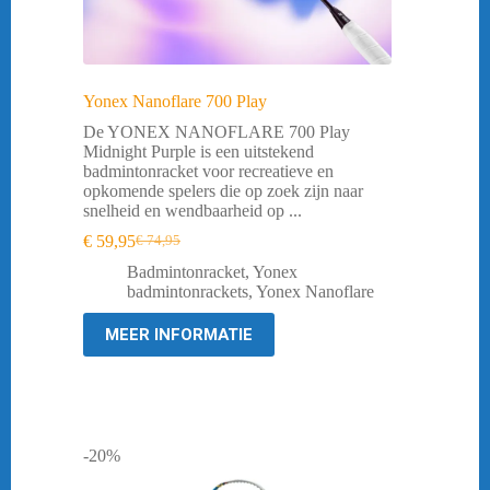
Yonex Nanoflare 700 Play
De YONEX NANOFLARE 700 Play
Midnight Purple is een uitstekend
badmintonracket voor recreatieve en
opkomende spelers die op zoek zijn naar
snelheid en wendbaarheid op ...
€
59,95
€
74,95
Oorspronkelijke
Huidige
prijs
prijs
Badmintonracket
,
Yonex
was:
is:
badmintonrackets
,
Yonex Nanoflare
€ 74,95.
€ 59,95.
MEER INFORMATIE
-20%