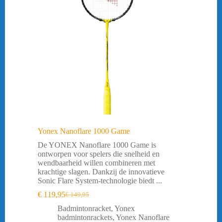
Yonex Nanoflare 1000 Game
De YONEX Nanoflare 1000 Game is
ontworpen voor spelers die snelheid en
wendbaarheid willen combineren met
krachtige slagen. Dankzij de innovatieve
Sonic Flare System-technologie biedt ...
€
119,95
€
149,95
Oorspronkelijke
Huidige
prijs
prijs
Badmintonracket
,
Yonex
was:
is:
badmintonrackets
,
Yonex Nanoflare