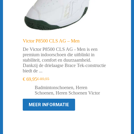
Victor P8500 CLS AG – Men
De Victor P8500 CLS AG - Men is een
premium indoorschoen die uitblinkt in
stabiliteit, comfort en duurzaamheid.
Dankzij de drielaagse Brace Tek-constructie
biedt de ...
€
69,95
€
89,95
Oorspronkelijke
Huidige
prijs
prijs
Badmintonschoenen
,
Heren
was:
is:
Schoenen
,
Heren Schoenen Victor
€ 89,95.
€ 69,95.
MEER INFORMATIE