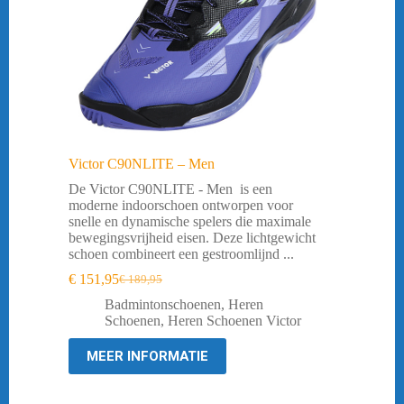
Victor C90NLITE – Men
De Victor C90NLITE - Men is een
moderne indoorschoen ontworpen voor
snelle en dynamische spelers die maximale
bewegingsvrijheid eisen. Deze lichtgewicht
schoen combineert een gestroomlijnd ...
€
151,95
€
189,95
Oorspronkelijke
Huidige
prijs
prijs
Badmintonschoenen
,
Heren
was:
is:
Schoenen
,
Heren Schoenen Victor
€ 189,95.
€ 151,95.
MEER INFORMATIE