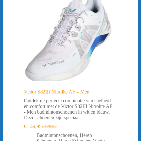
Victor S82III Nitrolite AF – Men
Ontdek de perfecte combinatie van snelheid
en comfort met de Victor S82III Nitrolite AF
- Men badmintonschoenen in wit en blauw.
Deze schoenen zijn speciaal ...
€
149,95
€
179,95
Oorspronkelijke
Huidige
prijs
prijs
Badmintonschoenen
,
Heren
was:
is:
Schoenen
,
Heren Schoenen Victor