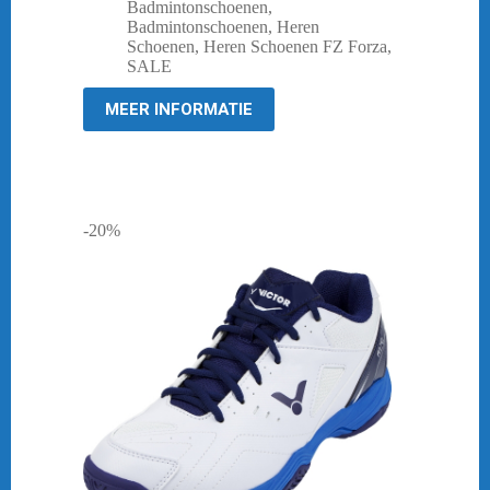
prijs
prijs
Badmintonschoenen
,
was:
is:
Badmintonschoenen
,
Heren
€ 129,95.
€ 30,00.
Schoenen
,
Heren Schoenen FZ Forza
,
SALE
MEER INFORMATIE
-20%