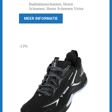
prijs
prijs
Badmintonschoenen
,
Heren
was:
is:
Schoenen
,
Heren Schoenen Victor
€ 149,95.
€ 129,95.
MEER INFORMATIE
-13%