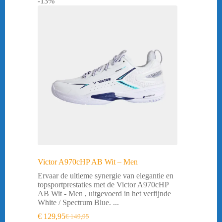
-13%
Victor A970cHP AB Wit – Men
Ervaar de ultieme synergie van elegantie en
topsportprestaties met de Victor A970cHP
AB Wit - Men , uitgevoerd in het verfijnde
White / Spectrum Blue. ...
€
129,95
€
149,95
Oorspronkelijke
Huidige