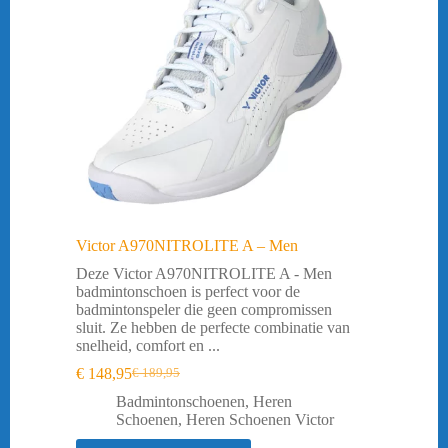
Victor A970NITROLITE A – Men
Deze Victor A970NITROLITE A - Men
badmintonschoen is perfect voor de
badmintonspeler die geen compromissen
sluit. Ze hebben de perfecte combinatie van
snelheid, comfort en ...
€
148,95
€
189,95
Oorspronkelijke
Huidige
prijs
prijs
Badmintonschoenen
,
Heren
was:
is:
Schoenen
,
Heren Schoenen Victor
€ 189,95.
€ 148,95.