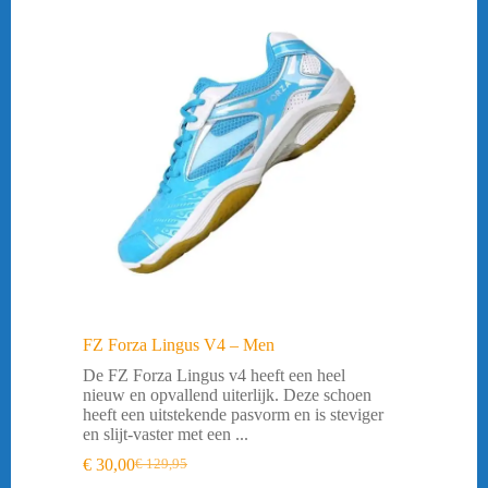
46 = 30cm
(13)
47 = 31cm
(1)
FZ Forza Lingus V4 – Men
De FZ Forza Lingus v4 heeft een heel
nieuw en opvallend uiterlijk. Deze schoen
heeft een uitstekende pasvorm en is steviger
en slijt-vaster met een ...
€
30,00
€
129,95
Oorspronkelijke
Huidige