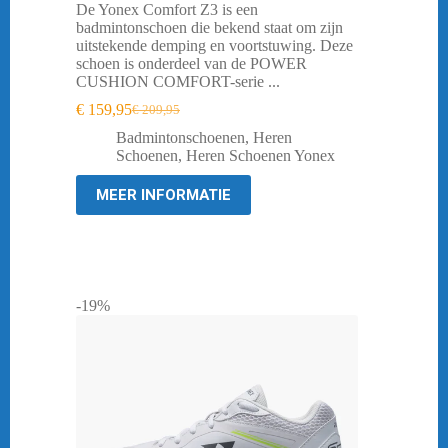
De Yonex Comfort Z3 is een
badmintonschoen die bekend staat om zijn
uitstekende demping en voortstuwing. Deze
schoen is onderdeel van de POWER
CUSHION COMFORT-serie ...
€
159,95
€
209,95
Oorspronkelijke
Huidige
prijs
prijs
Badmintonschoenen
,
Heren
was:
is:
Schoenen
,
Heren Schoenen Yonex
€ 209,95.
€ 159,95.
MEER INFORMATIE
-19%