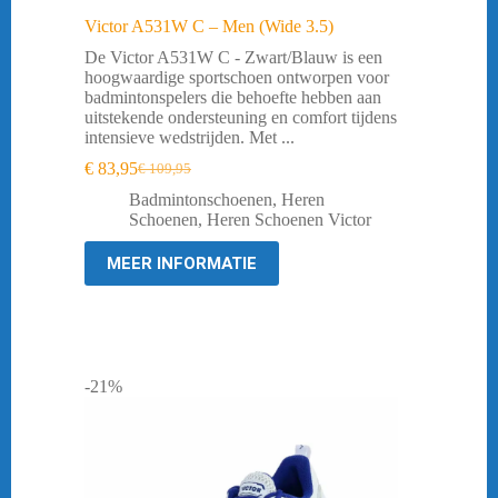
Victor A531W C – Men (Wide 3.5)
De Victor A531W C - Zwart/Blauw is een
hoogwaardige sportschoen ontworpen voor
badmintonspelers die behoefte hebben aan
uitstekende ondersteuning en comfort tijdens
intensieve wedstrijden. Met ...
€
83,95
€
109,95
Oorspronkelijke
Huidige
prijs
prijs
Badmintonschoenen
,
Heren
was:
is:
Schoenen
,
Heren Schoenen Victor
€ 109,95.
€ 83,95.
MEER INFORMATIE
-21%