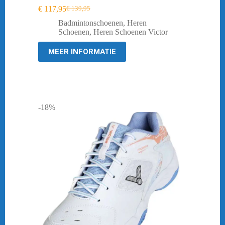
€
117,95
€
139,95
Oorspronkelijke
Huidige
prijs
prijs
Badmintonschoenen
,
Heren
was:
is:
Schoenen
,
Heren Schoenen Victor
€ 139,95.
€ 117,95.
MEER INFORMATIE
-18%