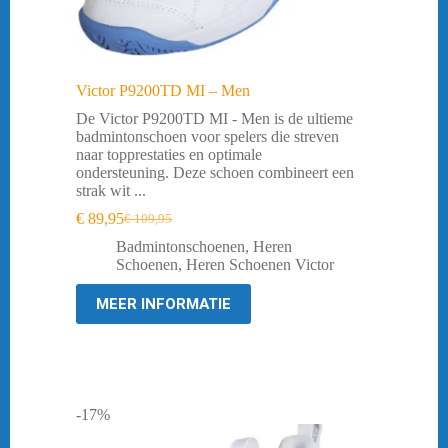
Victor P9200TD MI – Men
De Victor P9200TD MI - Men is de ultieme
badmintonschoen voor spelers die streven
naar topprestaties en optimale
ondersteuning. Deze schoen combineert een
strak wit ...
€
89,95
€
109,95
Oorspronkelijke
Huidige
prijs
prijs
Badmintonschoenen
,
Heren
was:
is:
Schoenen
,
Heren Schoenen Victor
€ 109,95.
€ 89,95.
MEER INFORMATIE
-17%