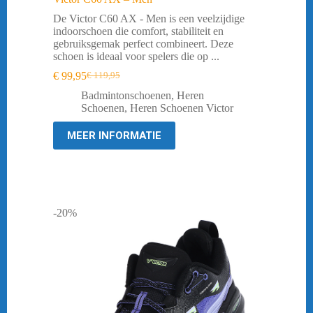
De Victor C60 AX - Men is een veelzijdige
indoorschoen die comfort, stabiliteit en
gebruiksgemak perfect combineert. Deze
schoen is ideaal voor spelers die op ...
€
99,95
€
119,95
Oorspronkelijke
Huidige
prijs
prijs
Badmintonschoenen
,
Heren
was:
is:
Schoenen
,
Heren Schoenen Victor
€ 119,95.
€ 99,95.
MEER INFORMATIE
-20%