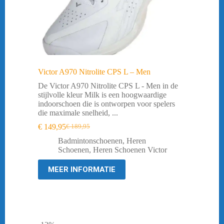
Victor A970 Nitrolite CPS L – Men
De Victor A970 Nitrolite CPS L - Men in de
stijlvolle kleur Milk is een hoogwaardige
indoorschoen die is ontworpen voor spelers
die maximale snelheid, ...
€
149,95
€
189,95
Oorspronkelijke
Huidige
prijs
prijs
Badmintonschoenen
,
Heren
was:
is:
Schoenen
,
Heren Schoenen Victor
€ 189,95.
€ 149,95.
MEER INFORMATIE