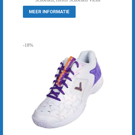
€ 179,95.
€ 149,95.
MEER INFORMATIE
-18%