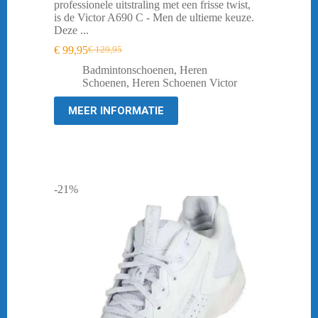
professionele uitstraling met een frisse twist,
is de Victor A690 C - Men de ultieme keuze.
Deze ...
€
99,95
€
129,95
Oorspronkelijke
Huidige
prijs
prijs
Badmintonschoenen
,
Heren
was:
is:
Schoenen
,
Heren Schoenen Victor
€ 129,95.
€ 99,95.
MEER INFORMATIE
-21%