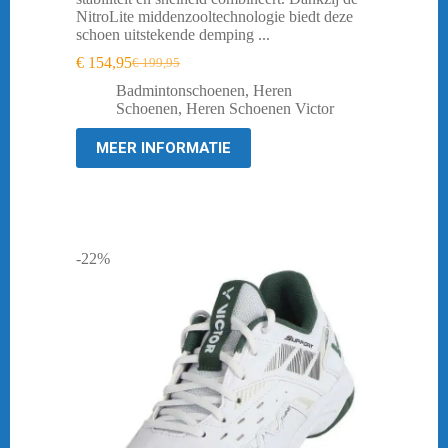
NitroLite middenzooltechnologie biedt deze
schoen uitstekende demping ...
€
154,95
€
199,95
Oorspronkelijke
Huidige
prijs
prijs
Badmintonschoenen
,
Heren
was:
is:
Schoenen
,
Heren Schoenen Victor
€ 199,95.
€ 154,95.
MEER INFORMATIE
-22%