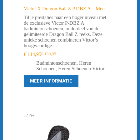
Victor X Dragon Ball Z P DBZ A – Men
Til je prestaties naar een hoger niveau met
de exclusieve Victor P-DBZ A
badmintonschoenen, onderdeel van de
gelimiteerde Dragon Ball Z-reeks. Deze
unieke schoenen combineren Victor’s
hoogwaardige ...
€
114,95
€
139,95
Oorspronkelijke
Huidige
prijs
prijs
Badmintonschoenen
,
Heren
was:
is:
Schoenen
,
Heren Schoenen Victor
€ 139,95.
€ 114,95.
MEER INFORMATIE
-21%