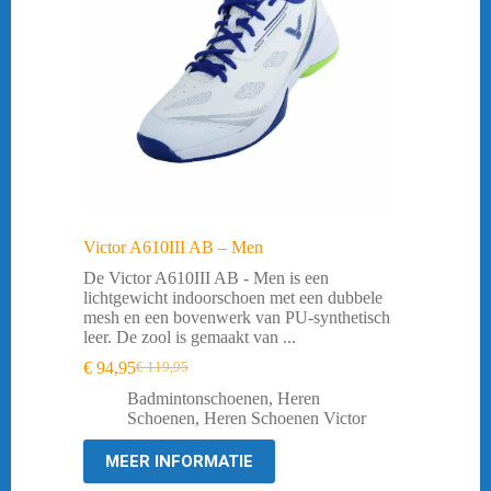
Victor A610III AB – Men
De Victor A610III AB - Men is een
lichtgewicht indoorschoen met een dubbele
mesh en een bovenwerk van PU-synthetisch
leer. De zool is gemaakt van ...
€
94,95
€
119,95
Oorspronkelijke
Huidige
prijs
prijs
Badmintonschoenen
,
Heren
was:
is:
Schoenen
,
Heren Schoenen Victor
€ 119,95.
€ 94,95.
MEER INFORMATIE