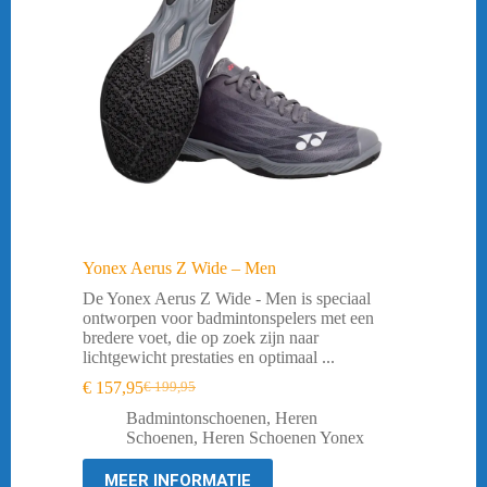
Yonex Aerus Z Wide – Men
De Yonex Aerus Z Wide - Men is speciaal
ontworpen voor badmintonspelers met een
bredere voet, die op zoek zijn naar
lichtgewicht prestaties en optimaal ...
€
157,95
€
199,95
Oorspronkelijke
Huidige
prijs
prijs
Badmintonschoenen
,
Heren
was:
is:
Schoenen
,
Heren Schoenen Yonex
€ 199,95.
€ 157,95.
MEER INFORMATIE