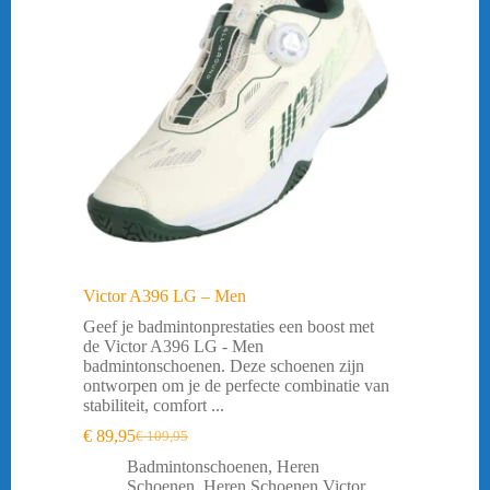
Victor A396 LG – Men
Geef je badmintonprestaties een boost met
de Victor A396 LG - Men
badmintonschoenen. Deze schoenen zijn
ontworpen om je de perfecte combinatie van
stabiliteit, comfort ...
€
89,95
€
109,95
Oorspronkelijke
Huidige
prijs
prijs
Badmintonschoenen
,
Heren
was:
is:
Schoenen
,
Heren Schoenen Victor