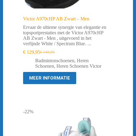
Victor A970cHP AB Zwart – Men
Ervaar de ultieme synergie van elegantie en
topsportprestaties met de Victor A970cHP
AB Zwart - Men , uitgevoerd in het
verfijnde White / Spectrum Blue. ...
€
129,95
€
149,95
Oorspronkelijke
Huidige
prijs
prijs
Badmintonschoenen
,
Heren
was:
is:
Schoenen
,
Heren Schoenen Victor
€ 149,95.
€ 129,95.
MEER INFORMATIE
-22%