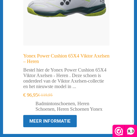
Yonex Power Cushion 65X4 Viktor Axelsen
– Heren
Bestel hier de Yonex Power Cushion 65X4
Viktor Axelsen - Heren . Deze schoen is
onderdeel van de Viktor Axelsen-collectie
en het nieuwste model in ...
€
96,95
€
119,95
Oorspronkelijke
Huidige
prijs
prijs
Badmintonschoenen
,
Heren
was:
is:
Schoenen
,
Heren Schoenen Yonex
€ 119,95.
€ 96,95.
MEER INFORMATIE
9,3