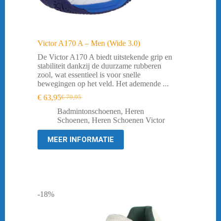
Victor A170 A – Men (Wide 3.0)
De Victor A170 A biedt uitstekende grip en
stabiliteit dankzij de duurzame rubberen
zool, wat essentieel is voor snelle
bewegingen op het veld. Het ademende ...
€
63,95
€
79,95
Oorspronkelijke
Huidige
prijs
prijs
Badmintonschoenen
,
Heren
was:
is:
Schoenen
,
Heren Schoenen Victor
€ 79,95.
€ 63,95.
MEER INFORMATIE
-18%