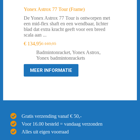
Yonex Astrox 77 Tour (Frame)
De Yonex Astrox 77 Tour is ontworpen met
een mid-flex shaft en een wendbaar, lichter
blad dat extra kracht geeft voor een breed
scala aan ...
€
134,95
€
169,95
Oorspronkelijke
Huidige
prijs
prijs
Badmintonracket
,
Yonex Astrox
,
was:
is:
Yonex badmintonrackets
€ 169,95.
€ 134,95.
MEER INFORMATIE
Gratis verzending vanaf € 50,-
Voor 16.00 besteld = vandaag verzonden
Alles uit eigen voorraad