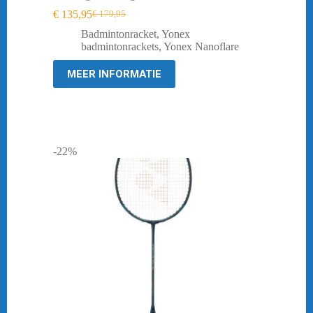
€
135,95
€
179,95
Oorspronkelijke
Huidige
prijs
prijs
Badmintonracket
,
Yonex
was:
is:
badmintonrackets
,
Yonex Nanoflare
€ 179,95.
€ 135,95.
MEER INFORMATIE
-22%