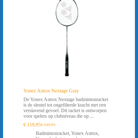
Yonex Astrox Nextage Gray
De Yonex Astrox Nextage badmintonracket
is de sleutel tot ongefilterde kracht met een
verslavend gevoel. Dit racket is ontworpen
voor spelers op clubniveau die op ...
€
119,95
€
149,95
Oorspronkelijke
Huidige
prijs
prijs
Badmintonracket
,
Yonex Astrox
,