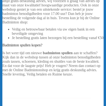
altijd gratis deskundig advies, wij voorzien u graag van advies op
maat van onze kwalitatief hoogwaardige producten. Ook in onze
webshop geniet je van een uitstekende service: bestel je jouw
badminton benodigdheden voor 17.00 uur? Dan heb je jouw
bestelling de volgende dag al in huis. Tevens kun je bij de Online
Badminton shop:
Veilig en betrouwbaar betalen via uw eigen bank in een
beveiligde omgeving
Je bestelling gratis laten bezorgen bij een bestelling vanaf
€50
Badminton spullen kopen?
Is het weer tijd om nieuwe
badminton spullen
aan te schaffen?
Kijk dan in de webshop tussen al onze badminton benodigdheden
zoals tassen, schoenen, kleding en shuttles van de beste kwaliteit.
En dat voor de laagste prijs! Heb je vragen? Neem dan contact op
met de Online Badmintonshop en krijg gratis deskundig advies.
Snelle levering, Veilig betalen en Ruime keuze.
Yonex Pro Tas
92426 Blauw/Zwart