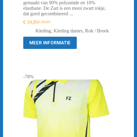
gemaakt van 90% polyamide en 10%
elasthane. De Zari is een mooi zwart rokje,
dat goed gecombineerd ...
€
19,95
€
39,95
Oorspronkelijke
Huidige
prijs
prijs
Kleding
,
Kleding dames
,
Rok / Broek
was:
is:
€ 39,95.
€ 19,95.
MEER INFORMATIE
-78%