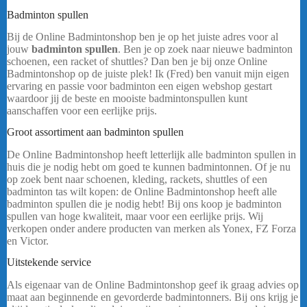
Badminton spullen
Bij de Online Badmintonshop ben je op het juiste adres voor al
jouw
badminton spullen
. Ben je op zoek naar nieuwe badminton
schoenen, een racket of shuttles? Dan ben je bij onze Online
Badmintonshop op de juiste plek! Ik (Fred) ben vanuit mijn eigen
ervaring en passie voor badminton een eigen webshop gestart
waardoor jij de beste en mooiste badmintonspullen kunt
aanschaffen voor een eerlijke prijs.
Groot assortiment aan badminton spullen
De Online Badmintonshop heeft letterlijk alle badminton spullen in
huis die je nodig hebt om goed te kunnen badmintonnen. Of je nu
op zoek bent naar schoenen, kleding, rackets, shuttles of een
badminton tas wilt kopen: de Online Badmintonshop heeft alle
badminton spullen die je nodig hebt! Bij ons koop je badminton
spullen van hoge kwaliteit, maar voor een eerlijke prijs. Wij
verkopen onder andere producten van merken als Yonex, FZ Forza
en Victor.
……
Uitstekende service
Als eigenaar van de Online Badmintonshop geef ik graag advies op
maat aan beginnende en gevorderde badmintonners. Bij ons krijg je