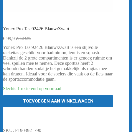
Yonex Pro Tas 92426 Blauw/Zwart
€
99,95
€
124,95
Oorspronkelijke
Huidige
prijs
prijs
Yonex Pro Tas 92426 Blauw/Zwart is een stijlvolle
was:
is:
rackettas geschikt voor badminton, tennis en squash.
€ 124,95.
€ 99,95.
Dankzij de 2 grote compartimenten is er genoeg ruimte om
veel spullen mee te nemen. Deze sporttas heeft 2
schouderbanden zodat je het gemakkelijk als rugtas mee
kan dragen. Ideaal voor de spelers die vaak op de fiets naar
de sportaccommodatie gaan.
Slechts 1 resterend op voorraad
TOEVOEGEN AAN WINKELWAGEN
SKU:
F1903921790