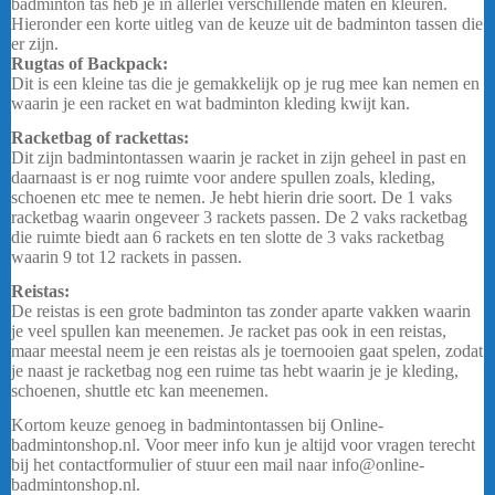
badminton tas heb je in allerlei verschillende maten en kleuren.
Hieronder een korte uitleg van de keuze uit de badminton tassen die
er zijn.
Rugtas of Backpack:
Dit is een kleine tas die je gemakkelijk op je rug mee kan nemen en
waarin je een racket en wat badminton kleding kwijt kan.
Racketbag of rackettas:
Dit zijn badmintontassen waarin je racket in zijn geheel in past en
daarnaast is er nog ruimte voor andere spullen zoals, kleding,
schoenen etc mee te nemen. Je hebt hierin drie soort. De 1 vaks
racketbag waarin ongeveer 3 rackets passen. De 2 vaks racketbag
die ruimte biedt aan 6 rackets en ten slotte de 3 vaks racketbag
waarin 9 tot 12 rackets in passen.
Reistas:
De reistas is een grote badminton tas zonder aparte vakken waarin
je veel spullen kan meenemen. Je racket pas ook in een reistas,
maar meestal neem je een reistas als je toernooien gaat spelen, zodat
je naast je racketbag nog een ruime tas hebt waarin je je kleding,
schoenen, shuttle etc kan meenemen.
Kortom keuze genoeg in badmintontassen bij Online-
badmintonshop.nl. Voor meer info kun je altijd voor vragen terecht
bij het contactformulier of stuur een mail naar info@online-
badmintonshop.nl.