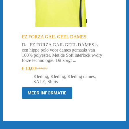
FZ FORZA GAIL GEEL DAMES
De FZ FORZA GAIL GEEL DAMES is
een hippe polo voor dames gemaakt van
100% polyester. Met de Soft interlock w/dry
forze technologie. Dit zorgt ...
€
10,00
€
44,95
Oorspronkelijke
Huidige
prijs
prijs
Kleding
,
Kleding
,
Kleding dames
,
was:
is:
SALE
,
Shirts
€ 44,95.
€ 10,00.
MEER INFORMATIE