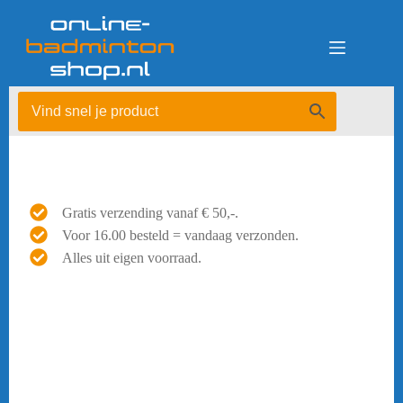
Ga
naar
de
inhoud
Gratis verzending vanaf € 50,-.
Voor 16.00 besteld = vandaag verzonden.
Alles uit eigen voorraad.