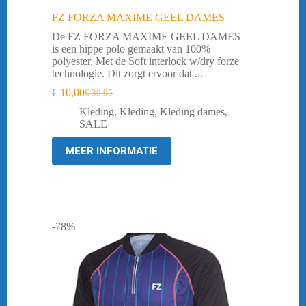
FZ FORZA MAXIME GEEL DAMES
De FZ FORZA MAXIME GEEL DAMES
is een hippe polo gemaakt van 100%
polyester. Met de Soft interlock w/dry forze
technologie. Dit zorgt ervoor dat ...
€
10,00
€
39,95
Oorspronkelijke
Huidige
prijs
prijs
Kleding
,
Kleding
,
Kleding dames
,
was:
is:
SALE
€ 39,95.
€ 10,00.
MEER INFORMATIE
-78%