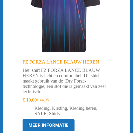
FZ FORZA LANCE BLAUW HEREN
Het shirt FZ FORZA LANCE BLAUW
HEREN is licht en comfortabel. Dit shirt
maakt gebruik van de Dry Forze-
technologie, een stof die is gemaakt van zeer
technisch ...
€
10,00
€
44,95
Oorspronkelijke
Huidige
prijs
prijs
Kleding
,
Kleding
,
Kleding heren
,
was:
is:
SALE
,
Shirts
€ 44,95.
€ 10,00.
MEER INFORMATIE