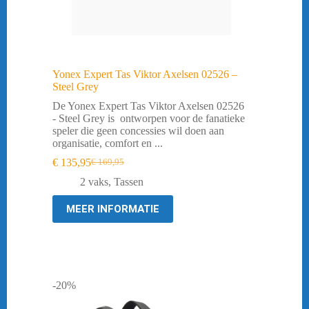
Yonex Expert Tas Viktor Axelsen 02526 –
Steel Grey
De Yonex Expert Tas Viktor Axelsen 02526
- Steel Grey is ontworpen voor de fanatieke
speler die geen concessies wil doen aan
organisatie, comfort en ...
€
135,95
€
169,95
Oorspronkelijke
Huidige
prijs
prijs
2 vaks
,
Tassen
was:
is:
€ 169,95.
€ 135,95.
MEER INFORMATIE
-20%