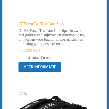
FZ Forza Tas Tour Line 6pcs
De FZ Forza Tas Tour Line 6pcs in zwart
met goud is een stijlvolle en functionele tas,
ontworpen voor badmintonspelers die hun
uitrusting georganiseerd en ...
€
69,95
€
89,95
Oorspronkelijke
Huidige
prijs
prijs
2 vaks
,
Tassen
was:
is:
€ 89,95.
€ 69,95.
MEER INFORMATIE
-22%