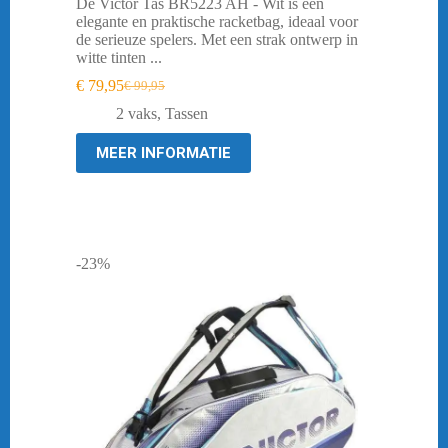
De Victor Tas BR5223 AH - Wit is een
elegante en praktische racketbag, ideaal voor
de serieuze spelers. Met een strak ontwerp in
witte tinten ...
€
79,95
€
99,95
Oorspronkelijke
Huidige
prijs
prijs
2 vaks
,
Tassen
was:
is:
€ 99,95.
€ 79,95.
MEER INFORMATIE
-23%