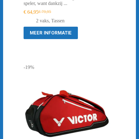
speler, want dankzij ...
€
64,95
€
79,95
Oorspronkelijke
Huidige
prijs
prijs
2 vaks
,
Tassen
was:
is:
€ 79,95.
€ 64,95.
MEER INFORMATIE
-19%