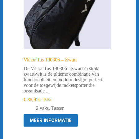
Victor Tas 190306 – Zwart
De Victor Tas 190306 - Zwart in strak
zwart-wit is de ultieme combinatie van
functionaliteit en modern design, perfect
voor de toegewijde racketsporter die
organisatie ...
€
38,95
€
49,95
Oorspronkelijke
Huidige
prijs
prijs
2 vaks
,
Tassen
was:
is:
€ 49,95.
€ 38,95.
MEER INFORMATIE