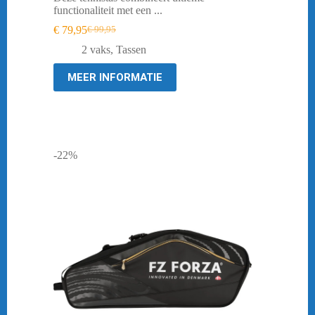
functionaliteit met een ...
€
79,95
€
99,95
Oorspronkelijke
Huidige
prijs
prijs
2 vaks
,
Tassen
was:
is:
€ 99,95.
€ 79,95.
MEER INFORMATIE
-22%