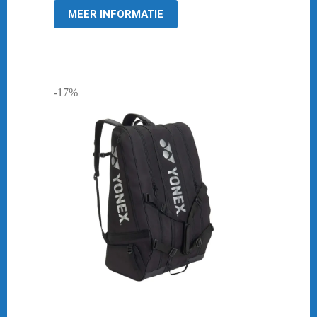
€ 139,95.
€ 111,95.
MEER INFORMATIE
-17%