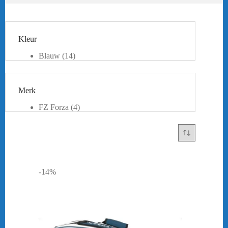
Kleur
Blauw
(14)
Goud
(2)
Grijs
(2)
Groen
(5)
Merk
Oranje
(2)
Paars
(2)
FZ Forza
(4)
Rood
(3)
Victor
(10)
Roze
(1)
Yonex
(27)
Wit
(7)
Zwart
(24)
Beige
(3)
-14%