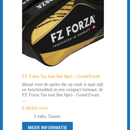
FZ Forza Tas tour line 6pcs – Goud/Zwart
Ideaal voor de speler die op zoek is naar stijl
en functionaliteit in een compact formaat: de
FZ Forza Tas tour line 6pcs - Goud/Zwart.
...
€
69,95
€
89,95
Oorspronkelijke
Huidige
prijs
prijs
2 vaks
,
Tassen
was:
is:
€ 89,95.
€ 69,95.
MEER INFORMATIE