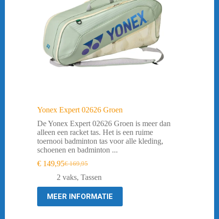
Yonex Expert 02626 Groen
De Yonex Expert 02626 Groen is meer dan
alleen een racket tas. Het is een ruime
toernooi badminton tas voor alle kleding,
schoenen en badminton ...
€
149,95
€
169,95
Oorspronkelijke
Huidige
prijs
prijs
2 vaks
,
Tassen
was:
is:
€ 169,95.
€ 149,95.
MEER INFORMATIE