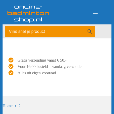
Ga
naar
de
inhoud
Gratis verzending vanaf € 50,-.
Voor 16.00 besteld = vandaag verzonden.
Alles uit eigen voorraad.
Home
2