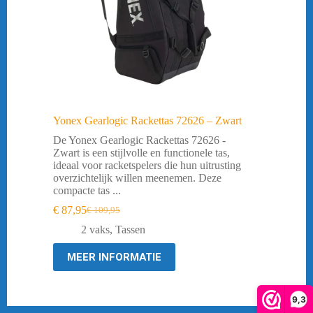
Yonex Gearlogic Rackettas 72626 – Zwart
De Yonex Gearlogic Rackettas 72626 -
Zwart is een stijlvolle en functionele tas,
ideaal voor racketspelers die hun uitrusting
overzichtelijk willen meenemen. Deze
compacte tas ...
€
87,95
€
109,95
Oorspronkelijke
Huidige
prijs
prijs
2 vaks
,
Tassen
was:
is:
€ 109,95.
€ 87,95.
MEER INFORMATIE
9,3