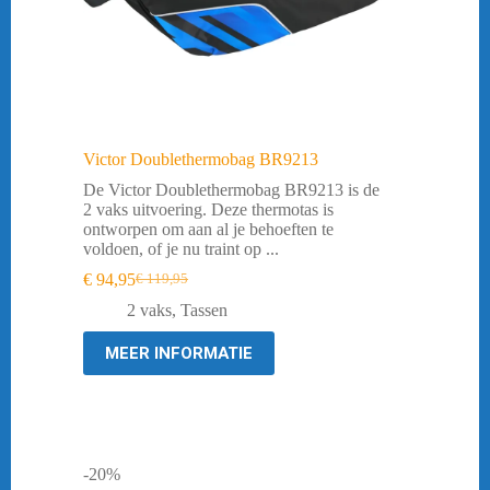
Victor Doublethermobag BR9213
De Victor Doublethermobag BR9213 is de
2 vaks uitvoering. Deze thermotas is
ontworpen om aan al je behoeften te
voldoen, of je nu traint op ...
€
94,95
€
119,95
Oorspronkelijke
Huidige
prijs
prijs
2 vaks
,
Tassen
was:
is:
€ 119,95.
€ 94,95.
MEER INFORMATIE
-20%