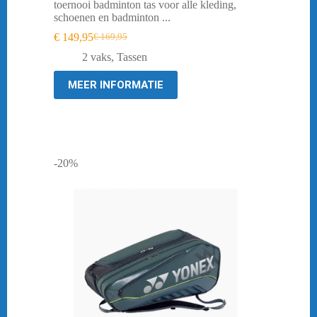
toernooi badminton tas voor alle kleding,
schoenen en badminton ...
€
149,95
€
169,95
Oorspronkelijke
Huidige
prijs
prijs
2 vaks
,
Tassen
was:
is:
€ 169,95.
€ 149,95.
MEER INFORMATIE
-20%