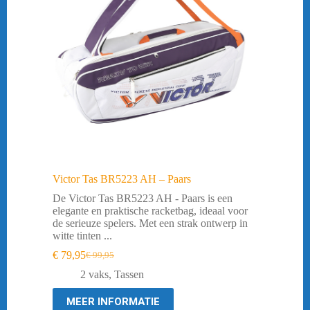
Victor Tas BR5223 AH – Paars
De Victor Tas BR5223 AH - Paars is een
elegante en praktische racketbag, ideaal voor
de serieuze spelers. Met een strak ontwerp in
witte tinten ...
€
79,95
€
99,95
Oorspronkelijke
Huidige
prijs
prijs
2 vaks
,
Tassen
was:
is:
€ 99,95.
€ 79,95.
MEER INFORMATIE