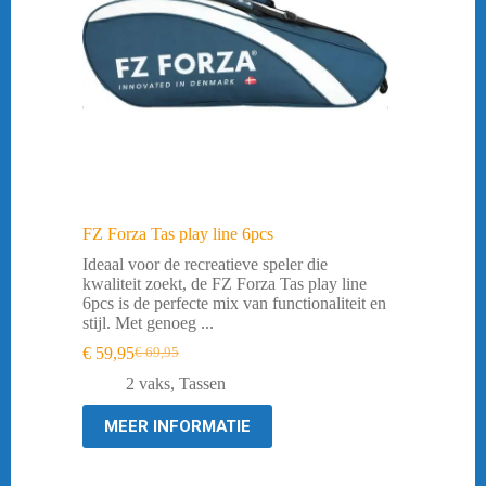
FZ Forza Tas play line 6pcs
Ideaal voor de recreatieve speler die
kwaliteit zoekt, de FZ Forza Tas play line
6pcs is de perfecte mix van functionaliteit en
stijl. Met genoeg ...
€
59,95
€
69,95
Oorspronkelijke
Huidige
prijs
prijs
2 vaks
,
Tassen
was:
is:
€ 69,95.
€ 59,95.
MEER INFORMATIE