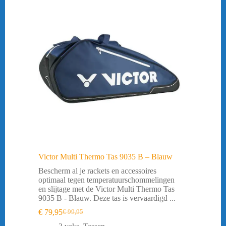
Victor Multi Thermo Tas 9035 B – Blauw
Bescherm al je rackets en accessoires
optimaal tegen temperatuurschommelingen
en slijtage met de Victor Multi Thermo Tas
9035 B - Blauw. Deze tas is vervaardigd ...
€
79,95
€
99,95
Oorspronkelijke
Huidige
prijs
prijs