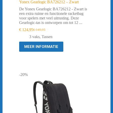
Yonex Gearlogic BA726212 – Zwart
De Yonex Gearlogic BA726212 - Zwart is
een extra ruime en functionele racketbag
voor spelers met veel uitrusting. Deze
Gearlogic-tas is ontworpen om tot 12 ...
€
124,95
€
149,95
Oorspronkelijke
Huidige
prijs
prijs
3 vaks
,
Tassen
was:
is:
€ 149,95.
€ 124,95.
MEER INFORMATIE
-20%