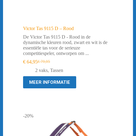
Victor Tas 9115 D – Rood
De Victor Tas 9115 D - Rood in de
dynamische kleuren rood, zwart en wit is de
essentiële tas voor de serieuze
competitiespeler, ontworpen om ...
€
64,95
€
79,95
Oorspronkelijke
Huidige
prijs
prijs
2 vaks
,
Tassen
was:
is:
€ 79,95.
€ 64,95.
MEER INFORMATIE
-20%