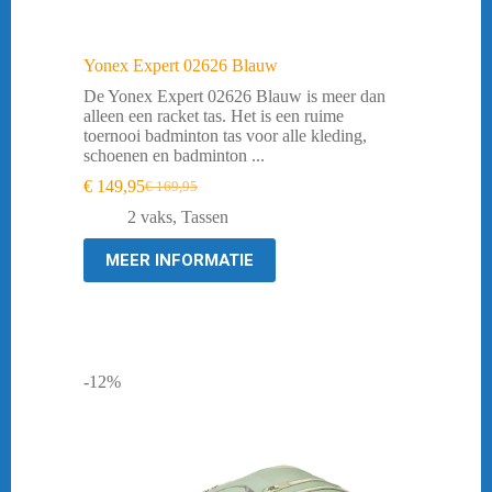
Yonex Expert 02626 Blauw
De Yonex Expert 02626 Blauw is meer dan
alleen een racket tas. Het is een ruime
toernooi badminton tas voor alle kleding,
schoenen en badminton ...
€
149,95
€
169,95
Oorspronkelijke
Huidige
prijs
prijs
2 vaks
,
Tassen
was:
is:
€ 169,95.
€ 149,95.
MEER INFORMATIE
-12%