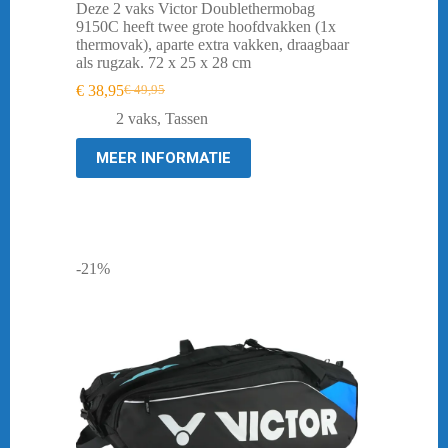
Deze 2 vaks Victor Doublethermobag
9150C heeft twee grote hoofdvakken (1x
thermovak), aparte extra vakken, draagbaar
als rugzak. 72 x 25 x 28 cm
€
38,95
€
49,95
Oorspronkelijke
Huidige
prijs
prijs
2 vaks
,
Tassen
was:
is:
€ 49,95.
€ 38,95.
MEER INFORMATIE
-21%