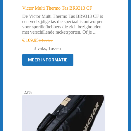
Victor Multi Thermo Tas BR9313 CF
De Victor Multi Thermo Tas BR9313 CF is
een veelzijdige tas die speciaal is ontworpen
voor sportliefhebbers die zich bezighouden
met verschillende racketsporten. Of je ...
€
109,95
€
139,95
Oorspronkelijke
Huidige
prijs
prijs
3 vaks
,
Tassen
was:
is:
€ 139,95.
€ 109,95.
MEER INFORMATIE
-22%