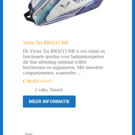
Victor Tas BR9215 HB
De Victor Tas BR9215 HB is een ruime en
functionele sporttas voor badmintonspelers
die hun uitrusting optimaal willen
beschermen en organiseren. Met meerdere
compartimenten, waaronder ...
€
99,95
€
129,95
Oorspronkelijke
Huidige
prijs
prijs
2 vaks
,
Tassen
was:
is:
€ 129,95.
€ 99,95.
MEER INFORMATIE
-20%