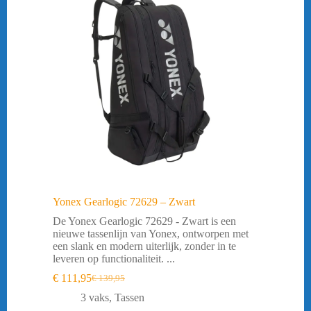
Yonex Gearlogic 72629 – Zwart
De Yonex Gearlogic 72629 - Zwart is een
nieuwe tassenlijn van Yonex, ontworpen met
een slank en modern uiterlijk, zonder in te
leveren op functionaliteit. ...
€
111,95
€
139,95
Oorspronkelijke
Huidige
prijs
prijs
3 vaks
,
Tassen
was:
is: