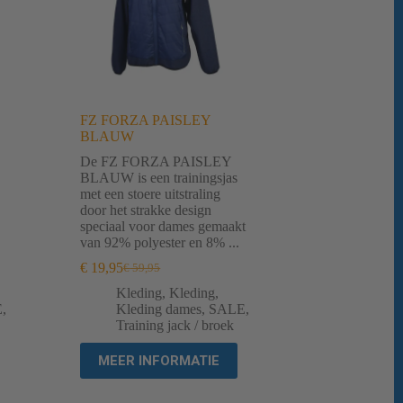
FZ FORZA PAISLEY
BLAUW
De FZ FORZA PAISLEY
BLAUW is een trainingsjas
met een stoere uitstraling
door het strakke design
speciaal voor dames gemaakt
van 92% polyester en 8% ...
€
19,95
€
59,95
Oorspronkelijke
Huidige
prijs
prijs
Kleding
,
Kleding
,
was:
is:
E
,
Kleding dames
,
SALE
,
€ 59,95.
€ 19,95.
Training jack / broek
MEER INFORMATIE