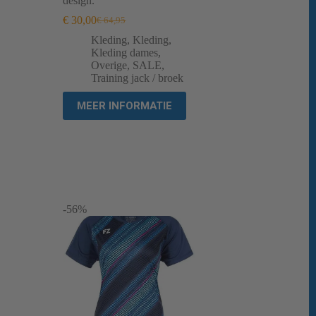
design.
€
30,00
€
64,95
Oorspronkelijke
Huidige
prijs
prijs
Kleding
,
Kleding
,
was:
is:
Kleding dames
,
€ 64,95.
€ 30,00.
Overige
,
SALE
,
Training jack / broek
MEER INFORMATIE
-56%