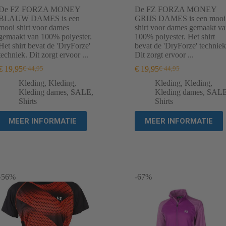
De FZ FORZA MONEY
De FZ FORZA MONEY
BLAUW DAMES is een
GRIJS DAMES is een mooi
mooi shirt voor dames
shirt voor dames gemaakt v
gemaakt van 100% polyester.
100% polyester. Het shirt
Het shirt bevat de 'DryForze'
bevat de 'DryForze' techniek
techniek. Dit zorgt ervoor ...
Dit zorgt ervoor ...
€
19,95
€
19,95
€
44,95
€
44,95
Oorspronkelijke
Huidige
Oorspronkelijke
Huidige
prijs
prijs
prijs
prijs
Kleding
,
Kleding
,
Kleding
,
Kleding
,
was:
is:
was:
is:
Kleding dames
,
SALE
,
Kleding dames
,
SAL
€ 44,95.
€ 19,95.
€ 44,95.
€ 19,95.
Shirts
Shirts
MEER INFORMATIE
MEER INFORMATIE
-56%
-67%