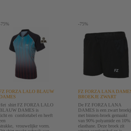
-75%
-75%
FZ FORZA LALO BLAUW
FZ FORZA LANA DAME
DAMES
BROEKJE ZWART
Het shirt FZ FORZA LALO
De FZ FORZA LANA
BLAUW DAMES is
DAMES is een zwart broekj
licht en comfortabel en heeft
met binnen-broek gemaakt
een
van 90% polyamide en 10%
strakke, vrouwelijke vorm.
elasthane. Deze broek zit