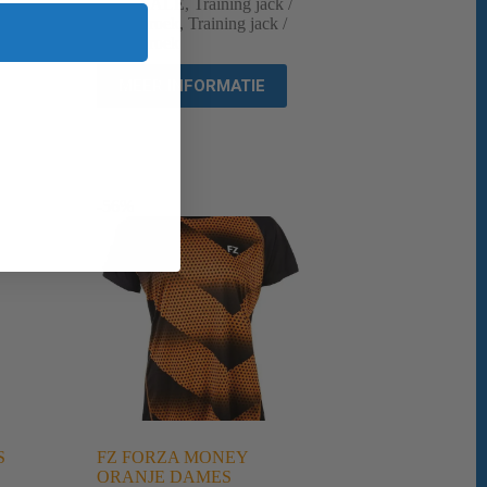
E
SALE
,
Training jack /
broek
,
Training jack /
broek
MEER INFORMATIE
-56%
S
FZ FORZA MONEY
ORANJE DAMES