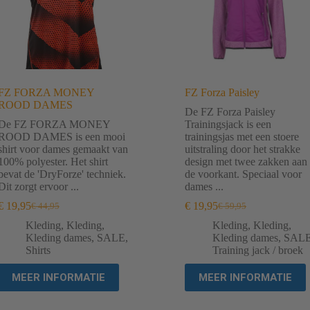
FZ FORZA MONEY
FZ Forza Paisley
ROOD DAMES
De FZ Forza Paisley
De FZ FORZA MONEY
Trainingsjack is een
ROOD DAMES is een mooi
trainingsjas met een stoere
shirt voor dames gemaakt van
uitstraling door het strakke
100% polyester. Het shirt
design met twee zakken aan
bevat de 'DryForze' techniek.
de voorkant. Speciaal voor
Dit zorgt ervoor ...
dames ...
€
19,95
€
19,95
€
44,95
€
59,95
Oorspronkelijke
Huidige
Oorspronkelijke
Huidige
prijs
prijs
prijs
prijs
Kleding
,
Kleding
,
Kleding
,
Kleding
,
was:
is:
was:
is:
Kleding dames
,
SALE
,
Kleding dames
,
SAL
€ 44,95.
€ 19,95.
€ 59,95.
€ 19,95.
Shirts
Training jack / broek
MEER INFORMATIE
MEER INFORMATIE