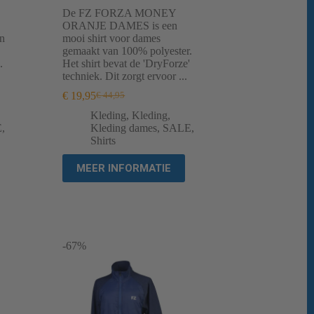
De FZ FORZA MONEY
ORANJE DAMES is een
an
mooi shirt voor dames
gemaakt van 100% polyester.
.
Het shirt bevat de 'DryForze'
techniek. Dit zorgt ervoor ...
€
19,95
€
44,95
Oorspronkelijke
Huidige
prijs
prijs
Kleding
,
Kleding
,
was:
is:
E
,
Kleding dames
,
SALE
,
€ 44,95.
€ 19,95.
Shirts
MEER INFORMATIE
-67%