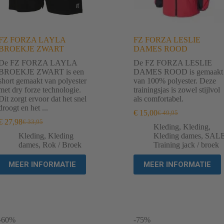
FZ FORZA LAYLA
FZ FORZA LESLIE
BROEKJE ZWART
DAMES ROOD
De FZ FORZA LAYLA
De FZ FORZA LESLIE
BROEKJE ZWART is een
DAMES ROOD is gemaakt
short gemaakt van polyester
van 100% polyester. Deze
met dry forze technologie.
trainingsjas is zowel stijlvol
Dit zorgt ervoor dat het snel
als comfortabel.
droogt en het ...
€
15,00
€
49,95
Oorspronkelijke
Huidige
€
27,98
€
33,95
Oorspronkelijke
Huidige
prijs
prijs
Kleding
,
Kleding
,
prijs
prijs
was:
is:
Kleding
,
Kleding
Kleding dames
,
SAL
was:
is:
€ 49,95.
€ 15,00.
dames
,
Rok / Broek
Training jack / broek
€ 33,95.
€ 27,98.
MEER INFORMATIE
MEER INFORMATIE
-60%
-75%