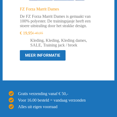
FZ Forza Marrit Dames
De FZ Forza Marrit Dames is gemaakt van
100% polyester. De trainingsjasje heeft een
stoere uitstraling door het strakke design.
€
19,95
€
49,95
Oorspronkelijke
Huidige
prijs
prijs
Kleding
,
Kleding
,
Kleding dames
,
was:
is:
SALE
,
Training jack / broek
€ 49,95.
€ 19,95.
MEER INFORMATIE
Gratis verzending vanaf € 50,-
Voor 16.00 besteld = vandaag verzonden
Alles uit eigen voorraad