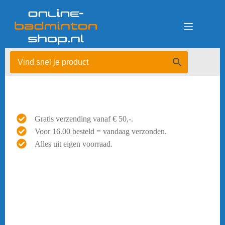
Ga
naar
de
inhoud
Gratis verzending vanaf € 50,-.
Voor 16.00 besteld = vandaag verzonden.
Alles uit eigen voorraad.