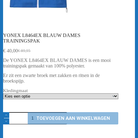
YONEX L8464EX BLAUW DAMES
TRAININGSPAK
€
40,00
€
89,95
Oorspronkelijke
Huidige
prijs
prijs
De YONEX L8464EX BLAUW DAMES is een mooi
was:
is:
trainingspak gemaakt van 100% polyester.
€ 89,95.
€ 40,00.
Er zit een zwarte broek met zakken en ritsen in de
broekspijp.
Kledingmaat
YONEX
TOEVOEGEN AAN WINKELWAGEN
L8464EX
BLAUW
DAMES
TRAININGSPAK