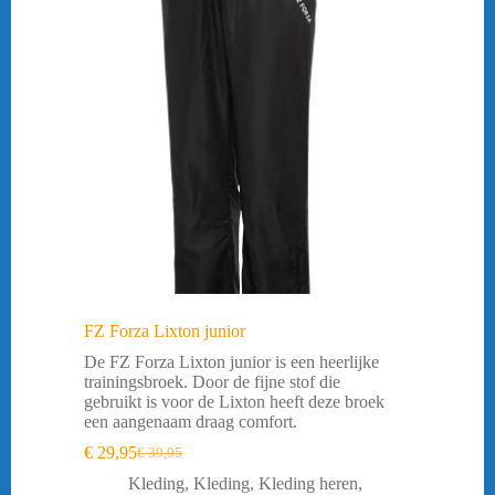
FZ Forza Lixton junior
De FZ Forza Lixton junior is een heerlijke
trainingsbroek. Door de fijne stof die
gebruikt is voor de Lixton heeft deze broek
een aangenaam draag comfort.
€
29,95
€
39,95
Oorspronkelijke
Huidige
prijs
prijs
Kleding
,
Kleding
,
Kleding heren
,