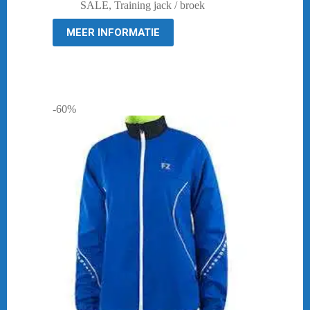
was:
is:
SALE
,
Training jack / broek
€ 39,95.
€ 29,95.
MEER INFORMATIE
-60%