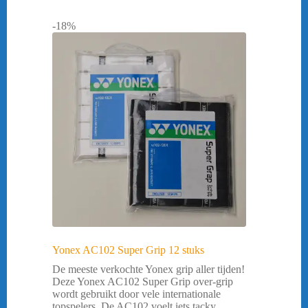
-18%
Yonex AC102 Super Grip 12 stuks
De meeste verkochte Yonex grip aller tijden!
Deze Yonex AC102 Super Grip over-grip
wordt gebruikt door vele internationale
topspelers. De AC102 voelt iets tacky