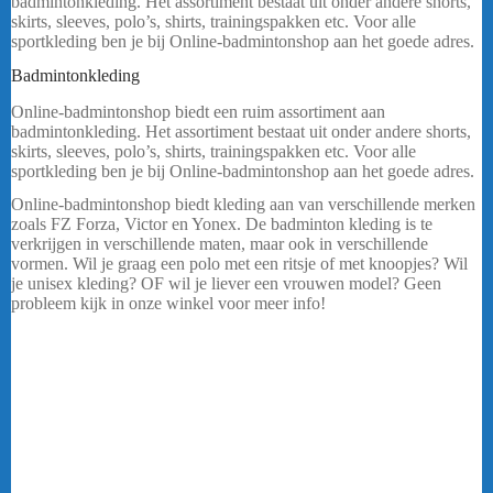
badmintonkleding. Het assortiment bestaat uit onder andere shorts,
skirts, sleeves, polo’s, shirts, trainingspakken etc. Voor alle
sportkleding ben je bij Online-badmintonshop aan het goede adres.
Badmintonkleding
YONEX L8464EX BLAUW DAMES
Online-badmintonshop biedt een ruim assortiment aan
badmintonkleding. Het assortiment bestaat uit onder andere shorts,
skirts, sleeves, polo’s, shirts, trainingspakken etc. Voor alle
sportkleding ben je bij Online-badmintonshop aan het goede adres.
Online-badmintonshop biedt kleding aan van verschillende merken
zoals FZ Forza, Victor en Yonex. De badminton kleding is te
verkrijgen in verschillende maten, maar ook in verschillende
vormen. Wil je graag een polo met een ritsje of met knoopjes? Wil
je unisex kleding? OF wil je liever een vrouwen model? Geen
probleem kijk in onze winkel voor meer info!
Ben je als vereniging op zoek naar teamkleding of clubkleding?
Dan ben je bij ons aan het goede adres! De badminton kleding die
in ons assortiment te verkrijgen is kan ook als club kleding besteld
worden.
Online-badmintonshop biedt een ruim assortiment aan
badmintonkleding. Het assortiment bestaat uit onder andere shorts,
skirts, sleeves, polo’s, shirts, trainingspakken etc. Voor alle
sportkleding ben je bij Online-badmintonshop aan het goede adres.