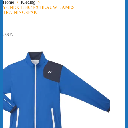
Home
Kleding
YONEX L8464EX BLAUW DAMES
TRAININGSPAK
-56%