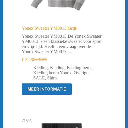
Yonex Sweater YM0013 Grijs
Yonex Sweater YM0013 De Yonex Sweater
YM0013 is een klassieke sweater voor sport
en vrije tijd. Heeft u een vraag over de
Yonex Sweater YM0013. ...
€
32,98
€
49,95
Oorspronkelijke
Huidige
prijs
prijs
Kleding
,
Kleding
,
Kleding heren
,
was:
is:
Kleding heren Yonex
,
Overige
,
€ 49,95.
€ 32,98.
SALE
,
Shirts
MEER INFORMATIE
-25%