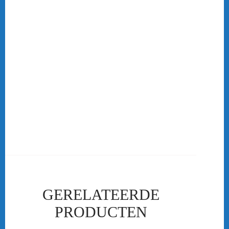
YONEX L8464EX BLAUW DAMES
Online-badmintonshop biedt kleding aan van verschillende merken
zoals FZ Forza, Victor en Yonex. De badminton kleding is te
verkrijgen in verschillende maten, maar ook in verschillende
vormen. Wil je graag een polo met een ritsje of met knoopjes? Wil
je unisex kleding? OF wil je liever een vrouwen model? Geen
probleem kijk in onze winkel voor meer info!
….
Ben je als vereniging op zoek naar teamkleding of clubkleding?
Dan ben je bij ons aan het goede adres! De badminton kleding die
in ons assortiment te verkrijgen is kan ook als club kleding besteld
worden.
GERELATEERDE
PRODUCTEN