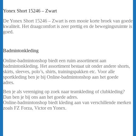
Yonex Short 15246 – Zwart
De Yonex Short 15246 – Zwart is een mooie korte broek van goede
kwaliteit. Het draagcomfort is zeer prettig en de bewegingsruimte is
goed.
Heeft u een vraag? Stuur mij een
bericht.
Badmintonkleding
Yonex Short 15246 – Zwart
Online-badmintonshop biedt een ruim assortiment aan
badmintonkleding. Het assortiment bestaat uit onder andere shorts,
skirts, sleeves, polo’s, shirts, trainingspakken etc. Voor alle
sportkleding ben je bij Online-badmintonshop aan het goede
adres.
……
Ben je als vereniging op zoek naar teamkleding of clubkleding?
Dan ben je bij ons aan het goede adres.
Online-badmintonshop biedt kleding aan van verschillende merken
zoals FZ Forza, Victor en Yonex.
Yonex Short 15246 – Zwart
De badminton kleding is te verkrijgen in verschillende maten, maar
ook in verschillende vormen. Wil je graag een polo met een ritsje of
met knoopjes? Wil je unisex kleding? OF wil je liever een vrouwen
model? Geen probleem kijk in onze winkel voor meer info!