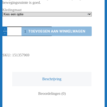
€ 39,95.
€ 31,95.
bewegingsruimte is goed.
Kledingmaat
Yonex
TOEVOEGEN AAN WINKELWAGEN
Short
15246
-
Zwart
aantal
SKU:
151357969
Beschrijving
Beoordelingen (0)