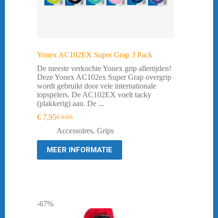
Yonex AC102EX Super Grap 3 Pack
De meeste verkochte Yonex grip allertijden!
Deze Yonex AC102ex Super Grap overgrip
wordt gebruikt door vele internationale
topspelers. De AC102EX voelt tacky
(plakkerig) aan. De ...
€
7,95
€
9,95
Oorspronkelijke
Huidige
prijs
prijs
Accessoires
,
Grips
was:
is:
€ 9,95.
€ 7,95.
MEER INFORMATIE
-67%