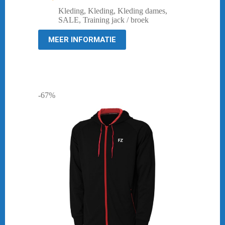
Oorspronkelijke
Huidige
prijs
prijs
Kleding
,
Kleding
,
Kleding dames
,
was:
is:
SALE
,
Training jack / broek
€ 59,95.
€ 19,95.
MEER INFORMATIE
-67%