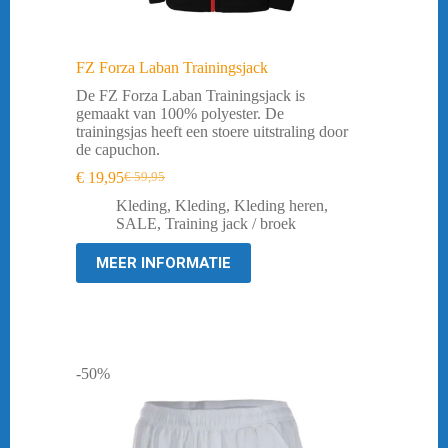
FZ Forza Laban Trainingsjack
De FZ Forza Laban Trainingsjack is
gemaakt van 100% polyester. De
trainingsjas heeft een stoere uitstraling door
de capuchon.
€
19,95
€
59,95
Oorspronkelijke
Huidige
prijs
prijs
Kleding
,
Kleding
,
Kleding heren
,
was:
is:
SALE
,
Training jack / broek
€ 59,95.
€ 19,95.
MEER INFORMATIE
-50%