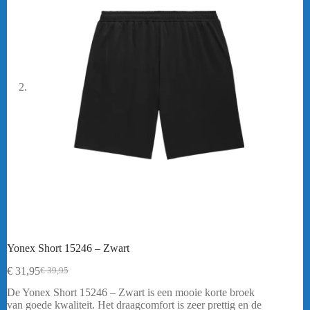
Yonex Short 15246 – Zwart
€
31,95
€
39,95
Oorspronkelijke
Huidige
prijs
prijs
De Yonex Short 15246 – Zwart is een mooie korte broek
was:
is:
van goede kwaliteit. Het draagcomfort is zeer prettig en de