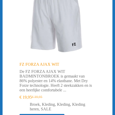
FZ FORZA AJAX WIT
De FZ FORZA AJAX WIT
BADMINTONBROEK is gemaakt van
86% polyester en 14% elasthane. Met Dry
Forze technologie. Heeft 2 steekzakken en is
een heerlijke comfortabele ...
€
19,95
€
39,95
Oorspronkelijke
Huidige
prijs
prijs
Broek
,
Kleding
,
Kleding
,
Kleding
was:
is:
heren
,
SALE
€ 39,95.
€ 19,95.