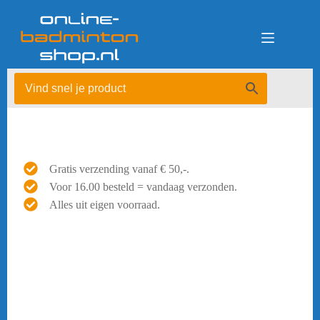
Ga
naar
de
inhoud
Gratis verzending vanaf € 50,-.
Voor 16.00 besteld = vandaag verzonden.
Alles uit eigen voorraad.