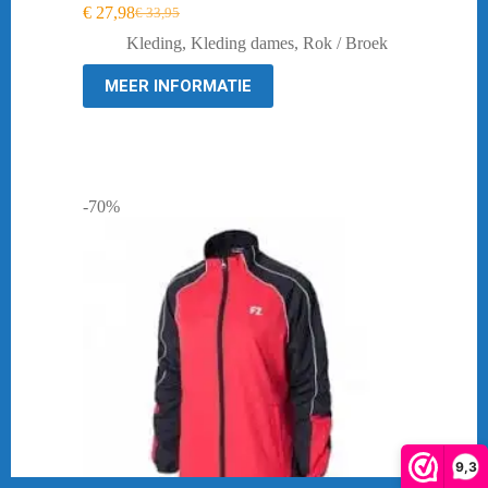
€
27,98
€
33,95
Oorspronkelijke
Huidige
prijs
prijs
Kleding
,
Kleding dames
,
Rok / Broek
was:
is:
€ 33,95.
€ 27,98.
MEER INFORMATIE
-70%
9,3