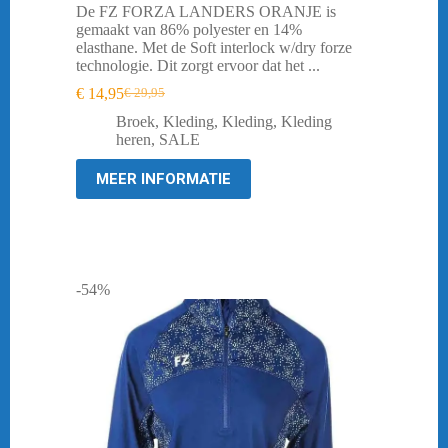
De FZ FORZA LANDERS ORANJE is
gemaakt van 86% polyester en 14%
elasthane. Met de Soft interlock w/dry forze
technologie. Dit zorgt ervoor dat het ...
€
14,95
€
29,95
Oorspronkelijke
Huidige
prijs
prijs
Broek
,
Kleding
,
Kleding
,
Kleding
was:
is:
heren
,
SALE
€ 29,95.
€ 14,95.
MEER INFORMATIE
-54%