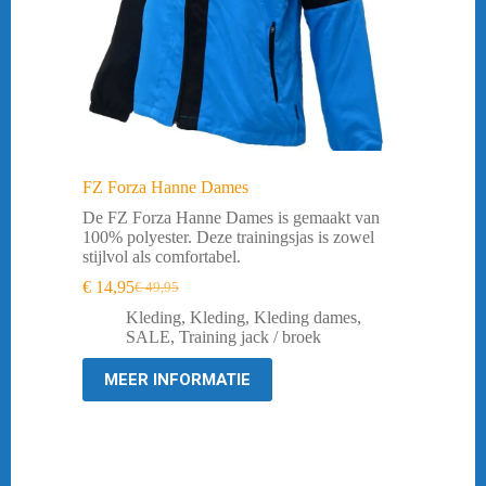
FZ Forza Hanne Dames
De FZ Forza Hanne Dames is gemaakt van
100% polyester. Deze trainingsjas is zowel
stijlvol als comfortabel.
€
14,95
€
49,95
Oorspronkelijke
Huidige
prijs
prijs
Kleding
,
Kleding
,
Kleding dames
,
was:
is:
SALE
,
Training jack / broek
€ 49,95.
€ 14,95.
MEER INFORMATIE