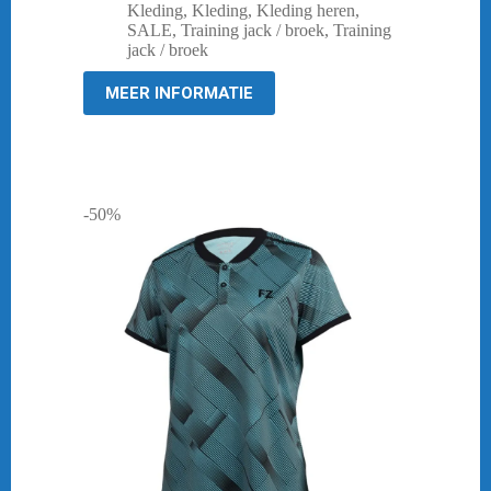
prijs
prijs
Kleding
,
Kleding
,
Kleding heren
,
was:
is:
SALE
,
Training jack / broek
,
Training
€ 49,95.
€ 14,95.
jack / broek
MEER INFORMATIE
-50%