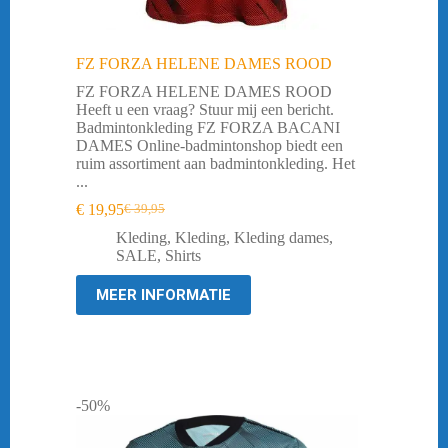
FZ FORZA HELENE DAMES ROOD
FZ FORZA HELENE DAMES ROOD
Heeft u een vraag? Stuur mij een bericht.
Badmintonkleding FZ FORZA BACANI
DAMES Online-badmintonshop biedt een
ruim assortiment aan badmintonkleding. Het
...
€
19,95
€
39,95
Oorspronkelijke
Huidige
prijs
prijs
Kleding
,
Kleding
,
Kleding dames
,
was:
is:
SALE
,
Shirts
€ 39,95.
€ 19,95.
MEER INFORMATIE
-50%