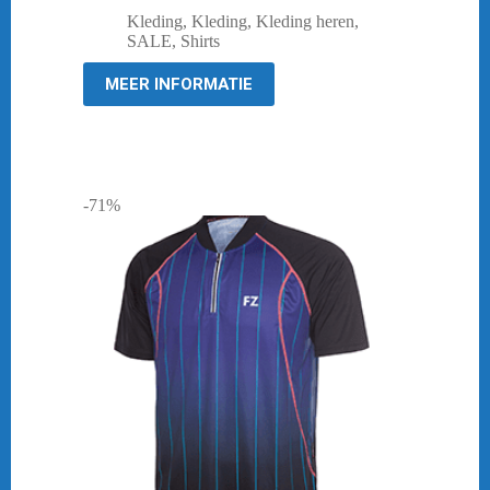
prijs
prijs
Kleding
,
Kleding
,
Kleding heren
,
was:
is:
SALE
,
Shirts
€ 44,95.
€ 10,00.
MEER INFORMATIE
-71%