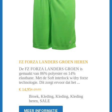
FZ FORZA LANDERS GROEN HEREN
De FZ FORZA LANDERS GROEN is
gemaakt van 86% polyester en 14%
elasthane. Met de Soft interlock w/dry forze
technologie. Dit zorgt ervoor dat het ...
€
14,95
€
29,95
Oorspronkelijke
Huidige
prijs
prijs
Broek
,
Kleding
,
Kleding
,
Kleding
was:
is:
heren
,
SALE
€ 29,95.
€ 14,95.
MEER INFORMATIE