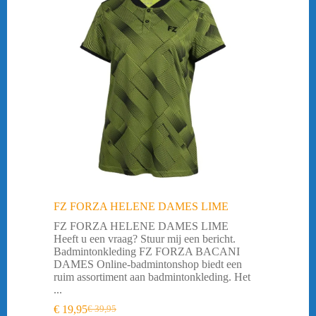
FZ FORZA HELENE DAMES LIME
FZ FORZA HELENE DAMES LIME
Heeft u een vraag? Stuur mij een bericht.
Badmintonkleding FZ FORZA BACANI
DAMES Online-badmintonshop biedt een
ruim assortiment aan badmintonkleding. Het
...
€
19,95
€
39,95
Oorspronkelijke
Huidige