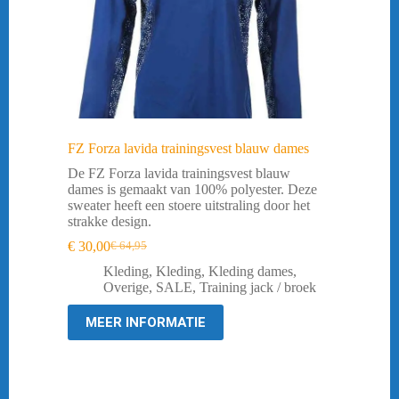
FZ Forza lavida trainingsvest blauw dames
De FZ Forza lavida trainingsvest blauw
dames is gemaakt van 100% polyester. Deze
sweater heeft een stoere uitstraling door het
strakke design.
€
30,00
€
64,95
Oorspronkelijke
Huidige
prijs
prijs
Kleding
,
Kleding
,
Kleding dames
,
was:
is:
Overige
,
SALE
,
Training jack / broek
€ 64,95.
€ 30,00.
MEER INFORMATIE