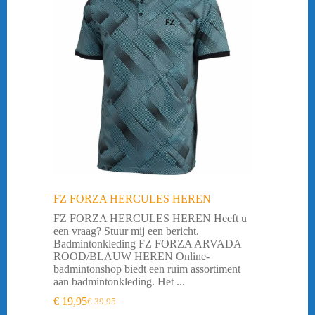
FZ FORZA HERCULES HEREN
FZ FORZA HERCULES HEREN Heeft u
een vraag? Stuur mij een bericht.
Badmintonkleding FZ FORZA ARVADA
ROOD/BLAUW HEREN Online-
badmintonshop biedt een ruim assortiment
aan badmintonkleding. Het ...
€
19,95
€
39,95
Oorspronkelijke
Huidige