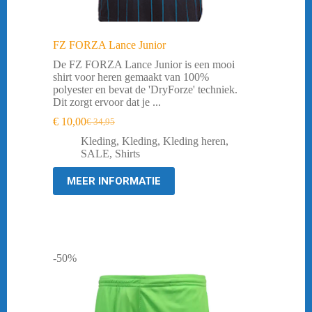
FZ FORZA Lance Junior
De FZ FORZA Lance Junior is een mooi
shirt voor heren gemaakt van 100%
polyester en bevat de 'DryForze' techniek.
Dit zorgt ervoor dat je ...
€
10,00
€
34,95
Oorspronkelijke
Huidige
prijs
prijs
Kleding
,
Kleding
,
Kleding heren
,
was:
is:
SALE
,
Shirts
€ 34,95.
€ 10,00.
MEER INFORMATIE
-50%