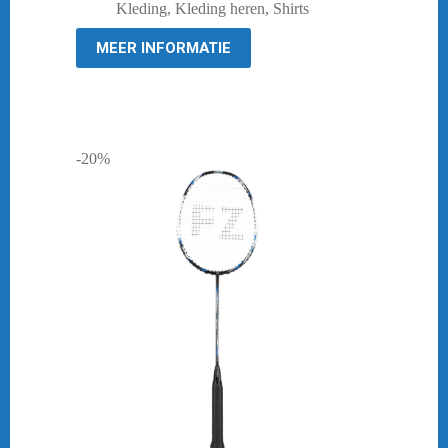
prijs
prijs
Kleding
,
Kleding heren
,
Shirts
was:
is:
€ 39,95.
€ 19,95.
MEER INFORMATIE
-20%