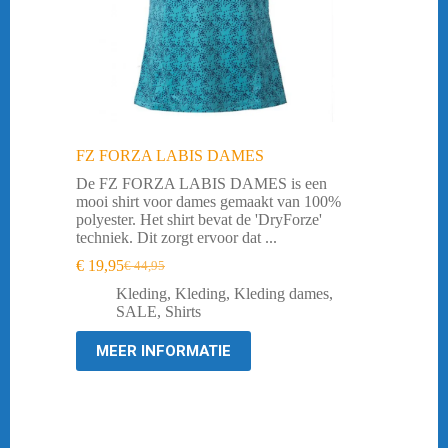
FZ FORZA LABIS DAMES
De FZ FORZA LABIS DAMES is een
mooi shirt voor dames gemaakt van 100%
polyester. Het shirt bevat de 'DryForze'
techniek. Dit zorgt ervoor dat ...
€
19,95
€
44,95
Oorspronkelijke
Huidige
prijs
prijs
Kleding
,
Kleding
,
Kleding dames
,
was:
is:
SALE
,
Shirts
€ 44,95.
€ 19,95.
MEER INFORMATIE