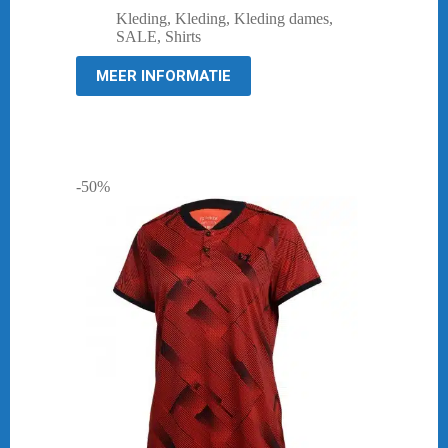
prijs
prijs
Kleding
,
Kleding
,
Kleding dames
,
was:
is:
SALE
,
Shirts
€ 39,95.
€ 19,95.
MEER INFORMATIE
-50%