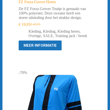
FZ Forza Grover Heren
De FZ Forza Grover Truitje is gemaakt van
100% polyester. Deze sweater heeft een
stoere uitstraling door het strakke design.
€
19,95
€
49,95
Oorspronkelijke
Huidige
prijs
prijs
Kleding
,
Kleding
,
Kleding heren
,
was:
is:
Overige
,
SALE
,
Training jack / broek
€ 49,95.
€ 19,95.
MEER INFORMATIE
-70%