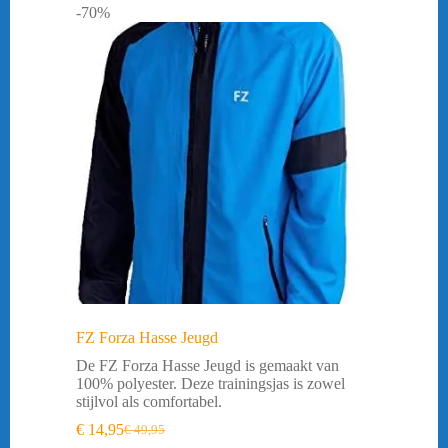
-70%
FZ Forza Hasse Jeugd
De FZ Forza Hasse Jeugd is gemaakt van
100% polyester. Deze trainingsjas is zowel
stijlvol als comfortabel.
€
14,95
€
49,95
Oorspronkelijke
Huidige