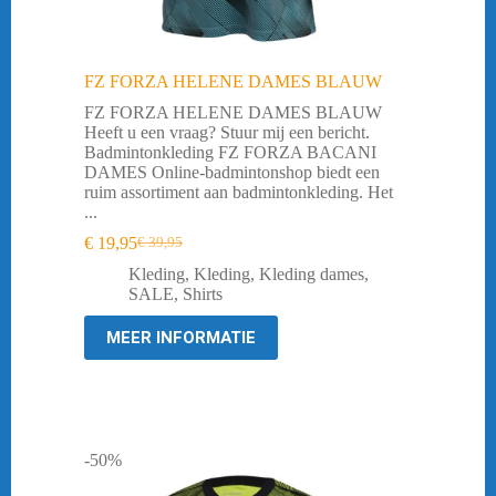
FZ FORZA HELENE DAMES BLAUW
FZ FORZA HELENE DAMES BLAUW
Heeft u een vraag? Stuur mij een bericht.
Badmintonkleding FZ FORZA BACANI
DAMES Online-badmintonshop biedt een
ruim assortiment aan badmintonkleding. Het
...
€
19,95
€
39,95
Oorspronkelijke
Huidige
prijs
prijs
Kleding
,
Kleding
,
Kleding dames
,
was:
is:
SALE
,
Shirts
€ 39,95.
€ 19,95.
MEER INFORMATIE
-50%