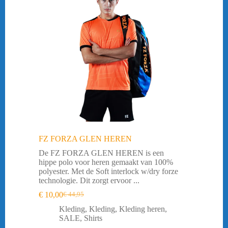
FZ FORZA GLEN HEREN
De FZ FORZA GLEN HEREN is een
hippe polo voor heren gemaakt van 100%
polyester. Met de Soft interlock w/dry forze
technologie. Dit zorgt ervoor ...
€
10,00
€
44,95
Oorspronkelijke
Huidige
prijs
prijs
Kleding
,
Kleding
,
Kleding heren
,
was:
is:
SALE
,
Shirts
€ 44,95.
€ 10,00.