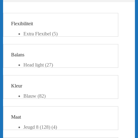
Flexibiliteit
Extra Flexibel
(5)
Flexibel
(17)
Medium Flexibel
(44)
Stijf
(20)
Balans
Extra Stijf
(5)
Head light
(27)
Even Balance
(23)
Head Heavy
(39)
Kleur
Blauw
(82)
Donkerblauw
(2)
Geel
(21)
Goud
(3)
Maat
Grijs
(12)
Groen
(26)
Jeugd 8 (128)
(4)
Khaki
(1)
Jeugd 10 (140)
(13)
Licht blauw
(1)