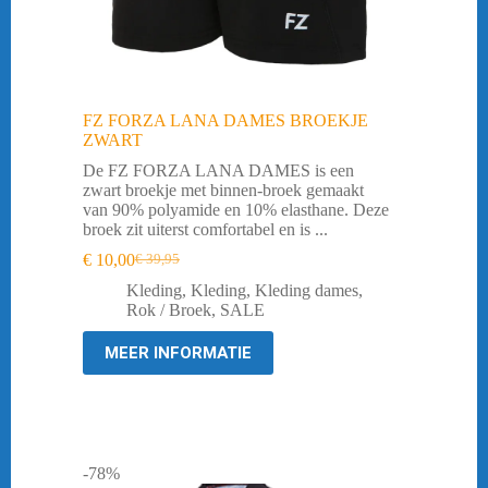
FZ FORZA LANA DAMES BROEKJE
ZWART
De FZ FORZA LANA DAMES is een
zwart broekje met binnen-broek gemaakt
van 90% polyamide en 10% elasthane. Deze
broek zit uiterst comfortabel en is ...
€
10,00
€
39,95
Oorspronkelijke
Huidige
prijs
prijs
Kleding
,
Kleding
,
Kleding dames
,
was:
is:
Rok / Broek
,
SALE
€ 39,95.
€ 10,00.
MEER INFORMATIE
-78%