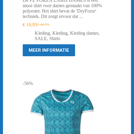
De FZ FORZA LABIS DAMES is een
mooi shirt voor dames gemaakt van 100%
polyester. Het shirt bevat de 'DryForze'
techniek. Dit zorgt ervoor dat ...
€
19,95
€
44,95
Oorspronkelijke
Huidige
prijs
prijs
Kleding
,
Kleding
,
Kleding dames
,
was:
is:
SALE
,
Shirts
€ 44,95.
€ 19,95.
MEER INFORMATIE
-56%