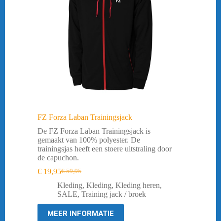
FZ Forza Laban Trainingsjack
De FZ Forza Laban Trainingsjack is
gemaakt van 100% polyester. De
trainingsjas heeft een stoere uitstraling door
de capuchon.
€
19,95
€
59,95
Oorspronkelijke
Huidige
prijs
prijs
Kleding
,
Kleding
,
Kleding heren
,
was:
is:
SALE
,
Training jack / broek
€ 59,95.
€ 19,95.
MEER INFORMATIE