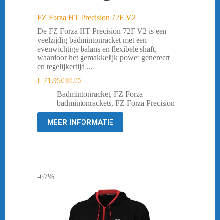
FZ Forza HT Precision 72F V2
De FZ Forza HT Precision 72F V2 is een
veelzijdig badmintonracket met een
evenwichtige balans en flexibele shaft,
waardoor het gemakkelijk power genereert
en tegelijkertijd ...
€
71,95
€
89,95
Oorspronkelijke
Huidige
prijs
prijs
Badmintonracket
,
FZ Forza
was:
is:
badmintonrackets
,
FZ Forza Precision
€ 89,95.
€ 71,95.
MEER INFORMATIE
-67%