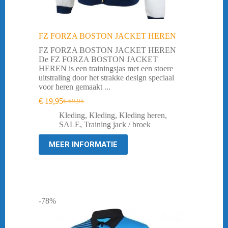
FZ FORZA BOSTON JACKET HEREN
FZ FORZA BOSTON JACKET HEREN
De FZ FORZA BOSTON JACKET
HEREN is een trainingsjas met een stoere
uitstraling door het strakke design speciaal
voor heren gemaakt ...
€
19,95
€
69,95
Oorspronkelijke
Huidige
prijs
prijs
Kleding
,
Kleding
,
Kleding heren
,
was:
is:
SALE
,
Training jack / broek
€ 69,95.
€ 19,95.
MEER INFORMATIE
-78%