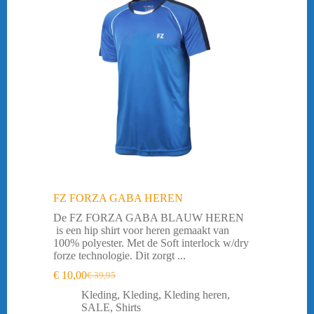
FZ FORZA GABA HEREN
De FZ FORZA GABA BLAUW HEREN
is een hip shirt voor heren gemaakt van
100% polyester. Met de Soft interlock w/dry
forze technologie. Dit zorgt ...
€
10,00
€
39,95
Oorspronkelijke
Huidige
prijs
prijs
Kleding
,
Kleding
,
Kleding heren
,
was:
is:
SALE
,
Shirts