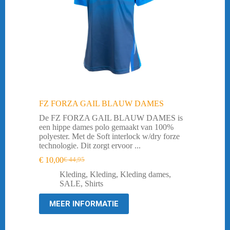
FZ FORZA GAIL BLAUW DAMES
De FZ FORZA GAIL BLAUW DAMES is
een hippe dames polo gemaakt van 100%
polyester. Met de Soft interlock w/dry forze
technologie. Dit zorgt ervoor ...
€
10,00
€
44,95
Oorspronkelijke
Huidige
prijs
prijs
Kleding
,
Kleding
,
Kleding dames
,
was:
is:
SALE
,
Shirts
€ 44,95.
€ 10,00.
MEER INFORMATIE