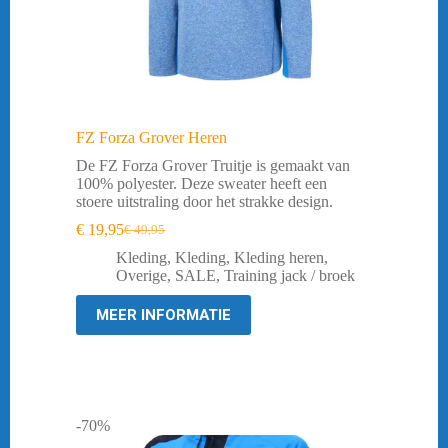
FZ Forza Grover Heren
De FZ Forza Grover Truitje is gemaakt van
100% polyester. Deze sweater heeft een
stoere uitstraling door het strakke design.
€
19,95
€
49,95
Oorspronkelijke
Huidige
prijs
prijs
Kleding
,
Kleding
,
Kleding heren
,
was:
is:
Overige
,
SALE
,
Training jack / broek
€ 49,95.
€ 19,95.
MEER INFORMATIE
-70%