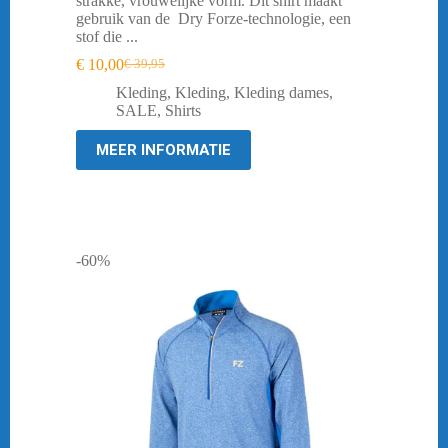
strakke, vrouwelijke vorm. Dit shirt maakt
gebruik van de Dry Forze-technologie, een
stof die ...
€
10,00
€
39,95
Oorspronkelijke
Huidige
prijs
prijs
Kleding
,
Kleding
,
Kleding dames
,
was:
is:
SALE
,
Shirts
€ 39,95.
€ 10,00.
MEER INFORMATIE
-60%