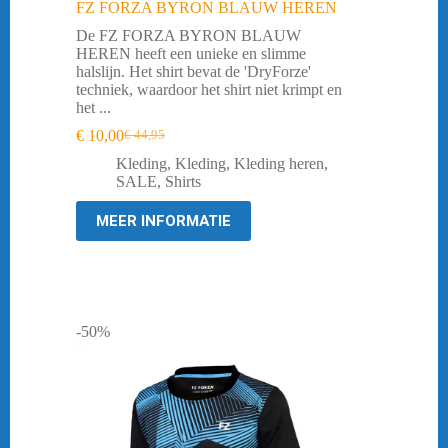
FZ FORZA BYRON BLAUW HEREN
De FZ FORZA BYRON BLAUW
HEREN heeft een unieke en slimme
halslijn. Het shirt bevat de 'DryForze'
techniek, waardoor het shirt niet krimpt en
het ...
€
10,00
€
44,95
Oorspronkelijke
Huidige
prijs
prijs
Kleding
,
Kleding
,
Kleding heren
,
was:
is:
SALE
,
Shirts
€ 44,95.
€ 10,00.
MEER INFORMATIE
-50%