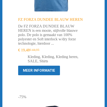
FZ FORZA DUNDEE BLAUW HEREN
De FZ FORZA DUNDEE BLAUW
HEREN is een mooie, stijlvolle blauwe
polo. De polo is gemaakt van 100%
polyester en Soft interlock w/dry forze
technologie, hierdoor ...
€
19,48
€
44,95
Oorspronkelijke
Huidige
prijs
prijs
Kleding
,
Kleding
,
Kleding heren
,
was:
is:
SALE
,
Shirts
€ 44,95.
€ 19,48.
MEER INFORMATIE
-75%