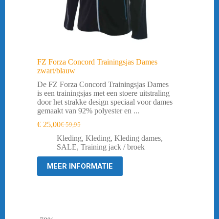
FZ Forza Concord Trainingsjas Dames
zwart/blauw
De FZ Forza Concord Trainingsjas Dames
is een trainingsjas met een stoere uitstraling
door het strakke design speciaal voor dames
gemaakt van 92% polyester en ...
€
25,00
€
59,95
Oorspronkelijke
Huidige
prijs
prijs
Kleding
,
Kleding
,
Kleding dames
,
was:
is:
SALE
,
Training jack / broek
€ 59,95.
€ 25,00.
MEER INFORMATIE