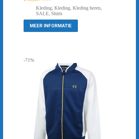
Oorspronkelijke
Huidige
prijs
prijs
Kleding
,
Kleding
,
Kleding heren
,
was:
is:
SALE
,
Shirts
€ 49,98.
€ 10,00.
MEER INFORMATIE
-71%