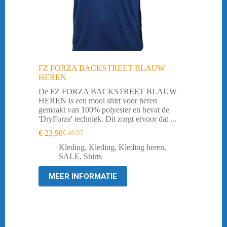
FZ FORZA BACKSTREET BLAUW
HEREN
De FZ FORZA BACKSTREET BLAUW
HEREN is een mooi shirt voor heren
gemaakt van 100% polyester en bevat de
'DryForze' techniek. Dit zorgt ervoor dat ...
€
23,98
€
49,95
Oorspronkelijke
Huidige
prijs
prijs
Kleding
,
Kleding
,
Kleding heren
,
was:
is:
SALE
,
Shirts
€ 49,95.
€ 23,98.
MEER INFORMATIE