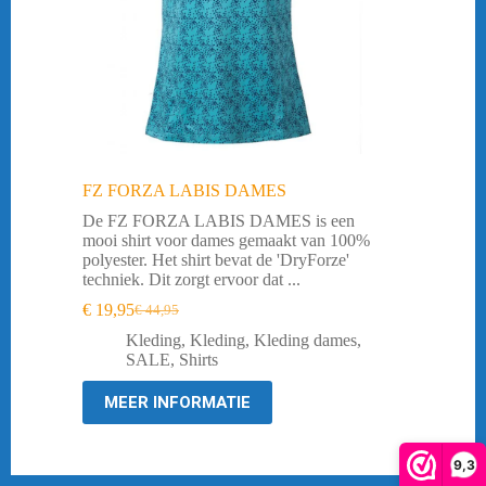
FZ FORZA LABIS DAMES
De FZ FORZA LABIS DAMES is een
mooi shirt voor dames gemaakt van 100%
polyester. Het shirt bevat de 'DryForze'
techniek. Dit zorgt ervoor dat ...
€
19,95
€
44,95
Oorspronkelijke
Huidige
prijs
prijs
Kleding
,
Kleding
,
Kleding dames
,
was:
is:
SALE
,
Shirts
€ 44,95.
€ 19,95.
MEER INFORMATIE
9,3