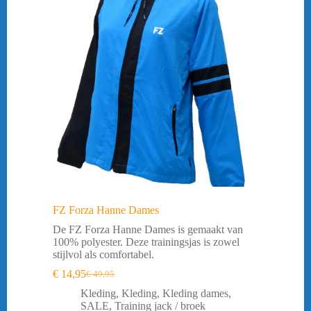
FZ Forza Hanne Dames
De FZ Forza Hanne Dames is gemaakt van
100% polyester. Deze trainingsjas is zowel
stijlvol als comfortabel.
€
14,95
€
49,95
Oorspronkelijke
Huidige
prijs
prijs
Kleding
,
Kleding
,
Kleding dames
,
was:
is:
SALE
,
Training jack / broek