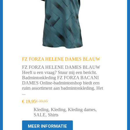
FZ FORZA HELENE DAMES BLAUW
FZ FORZA HELENE DAMES BLAUW
Heeft u een vraag? Stuur mij een bericht.
Badmintonkleding FZ FORZA BACANI
DAMES Online-badmintonshop biedt een
ruim assortiment aan badmintonkleding. Het
...
€
19,95
€
39,95
Oorspronkelijke
Huidige
prijs
prijs
Kleding
,
Kleding
,
Kleding dames
,
was:
is:
SALE
,
Shirts
€ 39,95.
€ 19,95.
MEER INFORMATIE