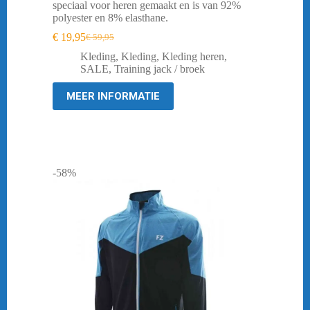
speciaal voor heren gemaakt en is van 92%
polyester en 8% elasthane.
€
19,95
€
59,95
Oorspronkelijke
Huidige
prijs
prijs
Kleding
,
Kleding
,
Kleding heren
,
was:
is:
SALE
,
Training jack / broek
€ 59,95.
€ 19,95.
MEER INFORMATIE
-58%