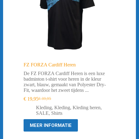
FZ FORZA Cardiff Heren
De FZ FORZA Cardiff Heren is een luxe
badminton t-shirt voor heren in de kleur
zwart, blauw, gemaakt van Polyester Dry-
Fit, waardoor het zweet tijdens ...
€
19,95
€
39,95
Oorspronkelijke
Huidige
prijs
prijs
Kleding
,
Kleding
,
Kleding heren
,
was:
is:
SALE
,
Shirts
€ 39,95.
€ 19,95.
MEER INFORMATIE