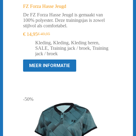
FZ Forza Hasse Jeugd
De FZ Forza Hasse Jeugd is gemaakt van
100% polyester. Deze trainingsjas is zowel
stijlvol als comfortabel.
€
14,95
€
49,95
Oorspronkelijke
Huidige
prijs
prijs
Kleding
,
Kleding
,
Kleding heren
,
was:
is:
SALE
,
Training jack / broek
,
Training
€ 49,95.
€ 14,95.
jack / broek
MEER INFORMATIE
-50%