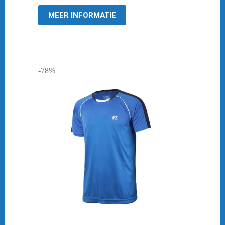
€ 39,95.
€ 10,00.
MEER INFORMATIE
-78%