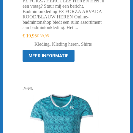
FZ FORZA HERCULES HEREN Heeft u
een vraag? Stuur mij een bericht.
Badmintonkleding FZ FORZA ARVADA
ROOD/BLAUW HEREN Online-
badmintonshop biedt een ruim assortiment
aan badmintonkleding. Het ...
€
19,95
€
39,95
Oorspronkelijke
Huidige
prijs
prijs
Kleding
,
Kleding heren
,
Shirts
was:
is:
€ 39,95.
€ 19,95.
MEER INFORMATIE
-56%