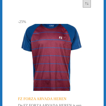
Yonex
(36)
44,5 = 28,5cm
(4)
45 = 29cm
(3)
45,5 = 29,5cm
(3)
46 = 30cm
(1)
-25%
FZ FORZA ARVADA HEREN
De FZ FORZA ARVADA HEREN is een