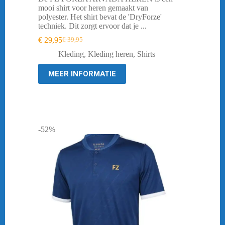
mooi shirt voor heren gemaakt van
polyester. Het shirt bevat de 'DryForze'
techniek. Dit zorgt ervoor dat je ...
€
29,95
€
39,95
Oorspronkelijke
Huidige
prijs
prijs
Kleding
,
Kleding heren
,
Shirts
was:
is:
€ 39,95.
€ 29,95.
MEER INFORMATIE
-52%