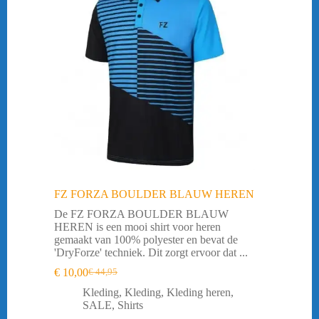
FZ FORZA BOULDER BLAUW HEREN
De FZ FORZA BOULDER BLAUW
HEREN is een mooi shirt voor heren
gemaakt van 100% polyester en bevat de
'DryForze' techniek. Dit zorgt ervoor dat ...
€
10,00
€
44,95
Oorspronkelijke
Huidige
prijs
prijs
Kleding
,
Kleding
,
Kleding heren
,
was:
is:
SALE
,
Shirts
€ 44,95.
€ 10,00.