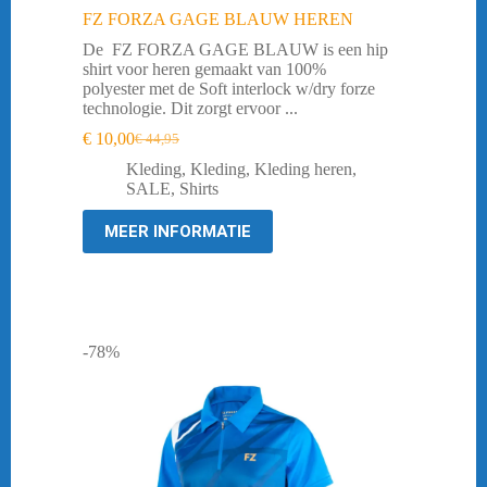
FZ FORZA GAGE BLAUW HEREN
De FZ FORZA GAGE BLAUW is een hip
shirt voor heren gemaakt van 100%
polyester met de Soft interlock w/dry forze
technologie. Dit zorgt ervoor ...
€
10,00
€
44,95
Oorspronkelijke
Huidige
prijs
prijs
Kleding
,
Kleding
,
Kleding heren
,
was:
is:
SALE
,
Shirts
€ 44,95.
€ 10,00.
MEER INFORMATIE
-78%