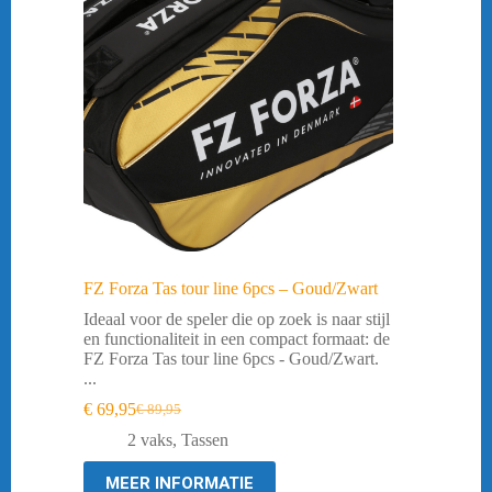
FZ Forza Tas tour line 6pcs – Goud/Zwart
Ideaal voor de speler die op zoek is naar stijl
en functionaliteit in een compact formaat: de
FZ Forza Tas tour line 6pcs - Goud/Zwart.
...
€
69,95
€
89,95
Oorspronkelijke
Huidige
prijs
prijs
2 vaks
,
Tassen
was:
is:
€ 89,95.
€ 69,95.
MEER INFORMATIE