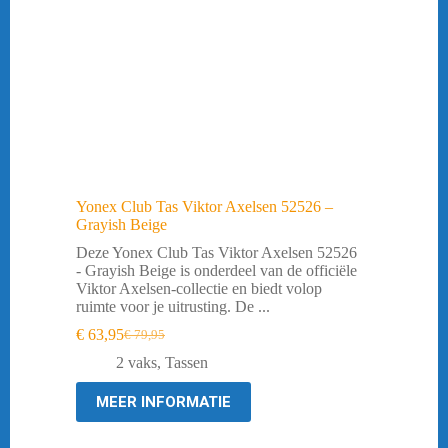
Yonex Club Tas Viktor Axelsen 52526 –
Grayish Beige
Deze Yonex Club Tas Viktor Axelsen 52526
- Grayish Beige is onderdeel van de officiële
Viktor Axelsen-collectie en biedt volop
ruimte voor je uitrusting. De ...
€
63,95
€
79,95
Oorspronkelijke
Huidige
prijs
prijs
2 vaks
,
Tassen
was:
is:
€ 79,95.
€ 63,95.
MEER INFORMATIE