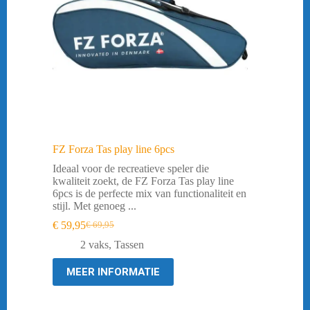
FZ Forza Tas play line 6pcs
Ideaal voor de recreatieve speler die
kwaliteit zoekt, de FZ Forza Tas play line
6pcs is de perfecte mix van functionaliteit en
stijl. Met genoeg ...
€
59,95
€
69,95
Oorspronkelijke
Huidige
prijs
prijs
2 vaks
,
Tassen
was:
is:
€ 69,95.
€ 59,95.
MEER INFORMATIE