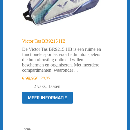
Victor Tas BR9215 HB
De Victor Tas BR9215 HB is een ruime en
functionele sporttas voor badmintonspelers
die hun uitrusting optimaal willen
beschermen en organiseren. Met meerdere
compartimenten, waaronder ...
€
99,95
€
129,95
Oorspronkelijke
Huidige
prijs
prijs
2 vaks
,
Tassen
was:
is:
€ 129,95.
€ 99,95.
MEER INFORMATIE
-23%