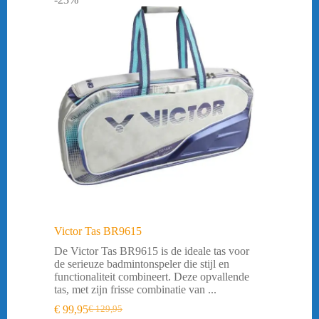
Victor Tas BR9615
De Victor Tas BR9615 is de ideale tas voor
de serieuze badmintonspeler die stijl en
functionaliteit combineert. Deze opvallende
tas, met zijn frisse combinatie van ...
€
99,95
€
129,95
Oorspronkelijke
Huidige