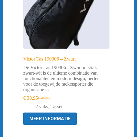
Victor Tas 190306 – Zwart
De Victor Tas 190306 - Zwart in strak
zwart-wit is de ultieme combinatie van
functionaliteit en modern design, perfect
voor de toegewijde racketsporter die
organisatie ...
€
38,95
€
49,95
Oorspronkelijke
Huidige
prijs
prijs
2 vaks
,
Tassen
was:
is:
€ 49,95.
€ 38,95.
MEER INFORMATIE