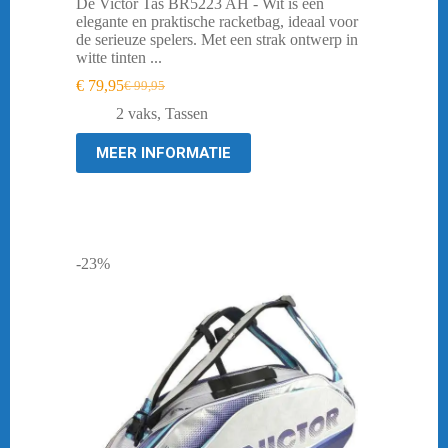
De Victor Tas BR5223 AH - Wit is een
elegante en praktische racketbag, ideaal voor
de serieuze spelers. Met een strak ontwerp in
witte tinten ...
€
79,95
€
99,95
Oorspronkelijke
Huidige
prijs
prijs
2 vaks
,
Tassen
was:
is:
€ 99,95.
€ 79,95.
MEER INFORMATIE
-23%