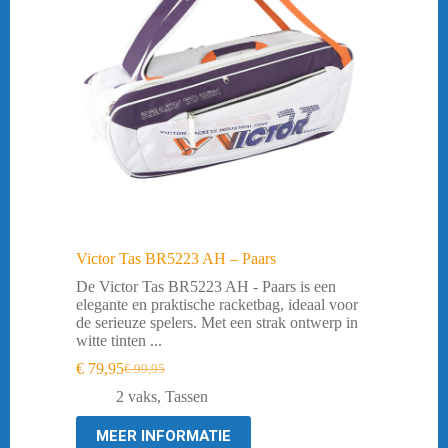
Victor Tas BR5223 AH – Paars
De Victor Tas BR5223 AH - Paars is een
elegante en praktische racketbag, ideaal voor
de serieuze spelers. Met een strak ontwerp in
witte tinten ...
€
79,95
€
99,95
Oorspronkelijke
Huidige
prijs
prijs
2 vaks
,
Tassen
was:
is:
€ 99,95.
€ 79,95.
MEER INFORMATIE