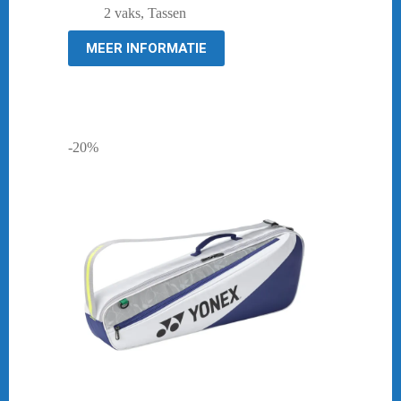
prijs
prijs
2 vaks
,
Tassen
was:
is:
€ 129,95.
€ 99,95.
MEER INFORMATIE
-20%