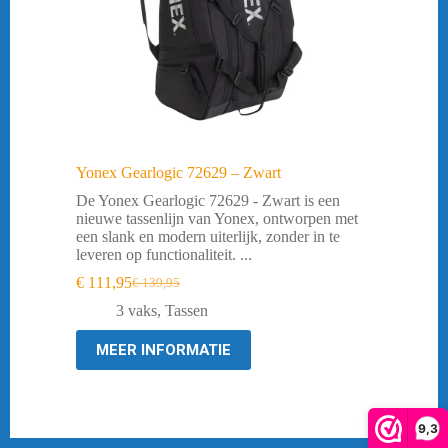
Yonex Gearlogic 72629 – Zwart
De Yonex Gearlogic 72629 - Zwart is een
nieuwe tassenlijn van Yonex, ontworpen met
een slank en modern uiterlijk, zonder in te
leveren op functionaliteit. ...
€
111,95
€
139,95
Oorspronkelijke
Huidige
prijs
prijs
3 vaks
,
Tassen
was:
is:
€ 139,95.
€ 111,95.
MEER INFORMATIE
9,3