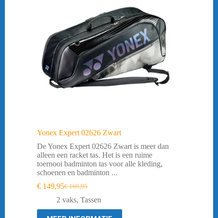
Yonex Expert 02626 Zwart
De Yonex Expert 02626 Zwart is meer dan
alleen een racket tas. Het is een ruime
toernooi badminton tas voor alle kleding,
schoenen en badminton ...
€
149,95
€
169,95
Oorspronkelijke
Huidige
prijs
prijs
2 vaks
,
Tassen
was:
is:
€ 169,95.
€ 149,95.