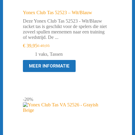
Yonex Club Tas 52523 – Wit/Blauw
Deze Yonex Club Tas 52523 - Wit/Blauw
racket tas is geschikt voor de spelers die niet
zoveel spullen meenemen naar een training
of wedstrijd. De ...
€
39,95
€
49,95
Oorspronkelijke
Huidige
prijs
prijs
1 vaks
,
Tassen
was:
is:
€ 49,95.
€ 39,95.
MEER INFORMATIE
-20%