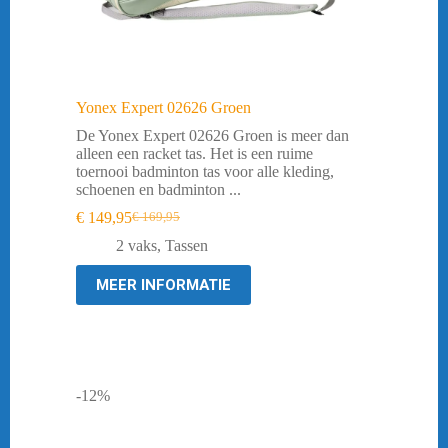
Yonex Expert 02626 Groen
De Yonex Expert 02626 Groen is meer dan
alleen een racket tas. Het is een ruime
toernooi badminton tas voor alle kleding,
schoenen en badminton ...
€
149,95
€
169,95
Oorspronkelijke
Huidige
prijs
prijs
2 vaks
,
Tassen
was:
is:
€ 169,95.
€ 149,95.
MEER INFORMATIE
-12%