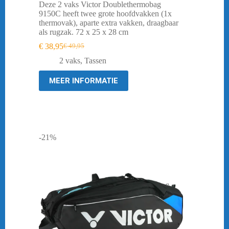
Deze 2 vaks Victor Doublethermobag
9150C heeft twee grote hoofdvakken (1x
thermovak), aparte extra vakken, draagbaar
als rugzak. 72 x 25 x 28 cm
€
38,95
€
49,95
Oorspronkelijke
Huidige
prijs
prijs
2 vaks
,
Tassen
was:
is:
€ 49,95.
€ 38,95.
MEER INFORMATIE
-21%