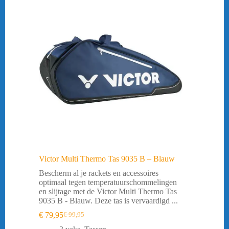
Victor Multi Thermo Tas 9035 B – Blauw
Bescherm al je rackets en accessoires
optimaal tegen temperatuurschommelingen
en slijtage met de Victor Multi Thermo Tas
9035 B - Blauw. Deze tas is vervaardigd ...
€
79,95
€
99,95
Oorspronkelijke
Huidige
prijs
prijs