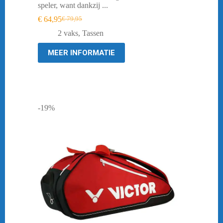
speler, want dankzij ...
€
64,95
€
79,95
Oorspronkelijke
Huidige
prijs
prijs
2 vaks
,
Tassen
was:
is:
€ 79,95.
€ 64,95.
MEER INFORMATIE
-19%