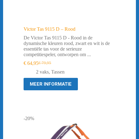
Victor Tas 9115 D – Rood
De Victor Tas 9115 D - Rood in de
dynamische kleuren rood, zwart en wit is de
essentiële tas voor de serieuze
competitiespeler, ontworpen om ...
€
64,95
€
79,95
Oorspronkelijke
Huidige
prijs
prijs
2 vaks
,
Tassen
was:
is:
€ 79,95.
€ 64,95.
MEER INFORMATIE
-20%