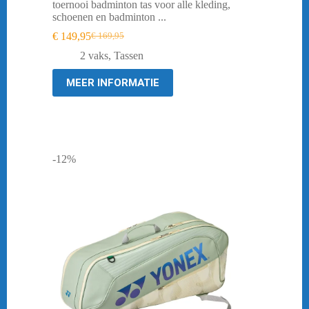
toernooi badminton tas voor alle kleding,
schoenen en badminton ...
€
149,95
€
169,95
Oorspronkelijke
Huidige
prijs
prijs
2 vaks
,
Tassen
was:
is:
€ 169,95.
€ 149,95.
MEER INFORMATIE
-12%