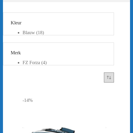
Kleur
Blauw
(18)
Goud
(2)
Grijs
(2)
Groen
(5)
Merk
Oranje
(2)
Paars
(3)
FZ Forza
(4)
Rood
(3)
Victor
(11)
Roze
(1)
Yonex
(31)
Wit
(9)
Zwart
(25)
Beige
(3)
-14%