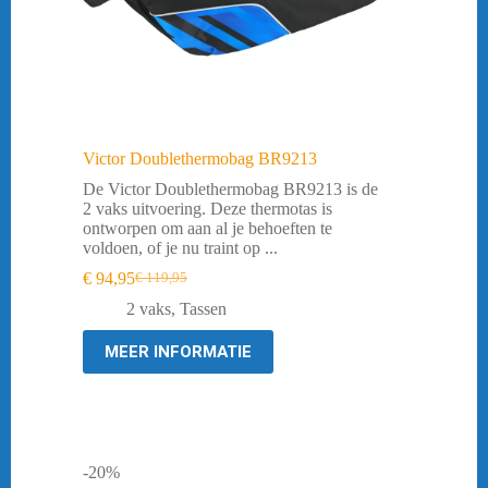
Victor Doublethermobag BR9213
De Victor Doublethermobag BR9213 is de
2 vaks uitvoering. Deze thermotas is
ontworpen om aan al je behoeften te
voldoen, of je nu traint op ...
€
94,95
€
119,95
Oorspronkelijke
Huidige
prijs
prijs
2 vaks
,
Tassen
was:
is:
€ 119,95.
€ 94,95.
MEER INFORMATIE
-20%