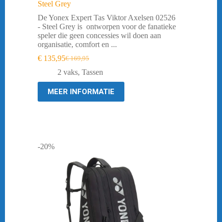
Steel Grey
De Yonex Expert Tas Viktor Axelsen 02526
- Steel Grey is ontworpen voor de fanatieke
speler die geen concessies wil doen aan
organisatie, comfort en ...
€
135,95
€
169,95
Oorspronkelijke
Huidige
prijs
prijs
2 vaks
,
Tassen
was:
is:
€ 169,95.
€ 135,95.
MEER INFORMATIE
-20%