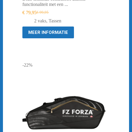
functionaliteit met een ...
€
79,95
€
99,95
Oorspronkelijke
Huidige
prijs
prijs
2 vaks
,
Tassen
was:
is:
€ 99,95.
€ 79,95.
MEER INFORMATIE
-22%