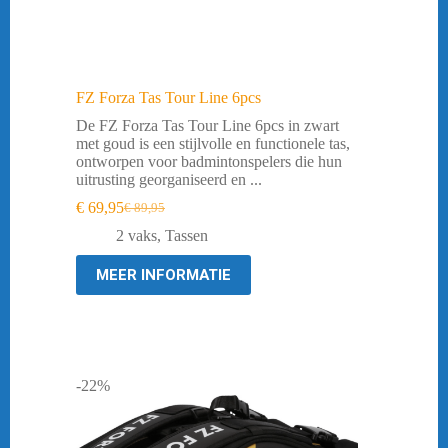
FZ Forza Tas Tour Line 6pcs
De FZ Forza Tas Tour Line 6pcs in zwart
met goud is een stijlvolle en functionele tas,
ontworpen voor badmintonspelers die hun
uitrusting georganiseerd en ...
€
69,95
€
89,95
Oorspronkelijke
Huidige
prijs
prijs
2 vaks
,
Tassen
was:
is:
€ 89,95.
€ 69,95.
MEER INFORMATIE
-22%