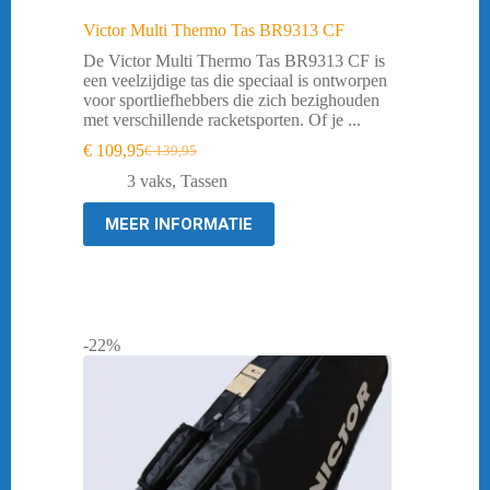
Victor Multi Thermo Tas BR9313 CF
De Victor Multi Thermo Tas BR9313 CF is
een veelzijdige tas die speciaal is ontworpen
voor sportliefhebbers die zich bezighouden
met verschillende racketsporten. Of je ...
€
109,95
€
139,95
Oorspronkelijke
Huidige
prijs
prijs
3 vaks
,
Tassen
was:
is:
€ 139,95.
€ 109,95.
MEER INFORMATIE
-22%